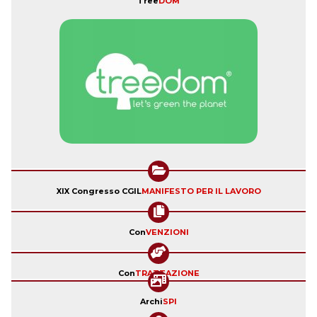
Tree
DOM
XIX Congresso CGIL
MANIFESTO PER IL LAVORO
Con
VENZIONI
Con
TRATTAZIONE
Archi
SPI