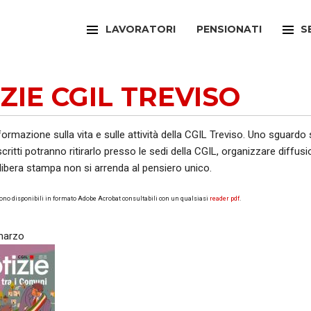
LAVORATORI
PENSIONATI
S
FILCAMS
CAA
ZIE CGIL TREVISO
FILCTEM
PATR
FILLEA
SPOR
nformazione sulla vita e sulle attività della CGIL Treviso. Uno sguardo
 iscritti potranno ritirarlo presso le sedi della CGIL, organizzare dif
FILT
UFFI
 libera stampa non si arrenda al pensiero unico.
FIOM
ARTI
ono disponibili in formato Adobe Acrobat consultabili con un qualsiasi
reader pdf
.
FISAC
SPOR
marzo
FLAI
SPOR
FLC
SUNI
FP
FED