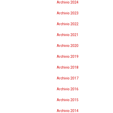
Archivio 2024
R
BREDA DI PIAVE
Archivio 2023
MONTEBELLUNA
Archivio 2022
CROCETTA DEL MONTELLO
Archivio 2021
VALDOBBIADENE
Archivio 2020
ODERZO
Archivio 2019
Archivio 2018
MOTTA DI LIVENZA
Archivio 2017
PONTE DI PIAVE
Archivio 2016
VITTORIO VENETO
Archivio 2015
GODEGA DI SANT'URBANO
Archivio 2014