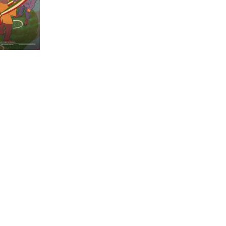
AUSE
NIDIL
SILP
SLC