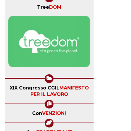
Tree
DOM
XIX Congresso CGIL
MANIFESTO
PER IL LAVORO
Con
VENZIONI