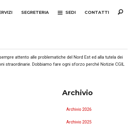
ERVIZI
SEGRETERIA
SEDI
CONTATTI
F
TREVISO
ONATO INCA
MOGLIANO VENETO
TELLO MIGRANTI
PAESE
 sempre attento alle problematiche del Nord Est ed alla tutela dei
fusioni straordinarie. Dobbiamo fare ogni sforzo perché Notizie CGIL
CIO VERTENZE
RONCADE
GIANATO
VILLORBA
Archivio
TELLO DIMISSIONI
CASTELFRANCO VENETO
TELLO SOCIALE
ONÈ DI FONTE
Archivio 2026
A
CONEGLIANO
Archivio 2025
ERCONSUMATORI
PIEVE DI SOLIGO