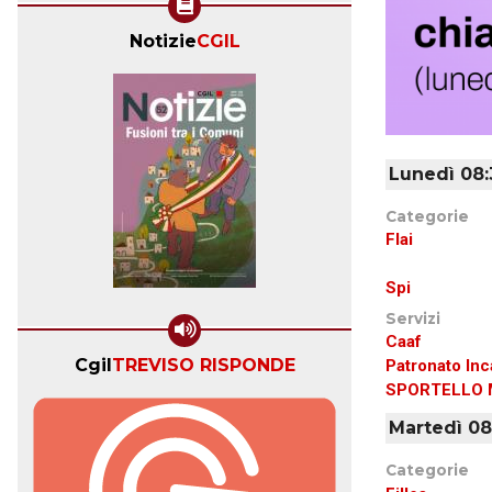
Notizie
CGIL
Lunedì 08:3
Categorie
Flai
Spi
Servizi
Caaf
Cgil
TREVISO RISPONDE
Patronato Inc
SPORTELLO 
Martedì 08:
Categorie