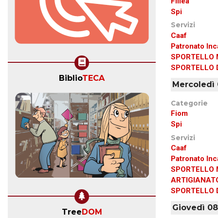
Fillea
Spi
Servizi
Caaf
Patronato Inc
SPORTELLO 
SPORTELLO D
Biblio
TECA
Mercoledì 0
Categorie
Fiom
Spi
Servizi
Caaf
Patronato Inc
SPORTELLO 
ARTIGIANAT
SPORTELLO D
Giovedì 08:
Tree
DOM