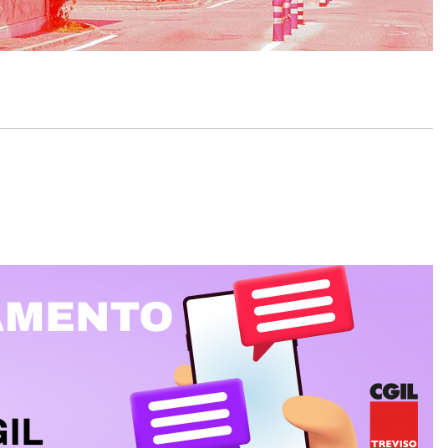
R
BREDA DI PIAVE
MONTEBELLUNA
CROCETTA DEL MONTELLO
VALDOBBIADENE
ODERZO
MOTTA DI LIVENZA
PONTE DI PIAVE
VITTORIO VENETO
GODEGA DI SANT'URBANO