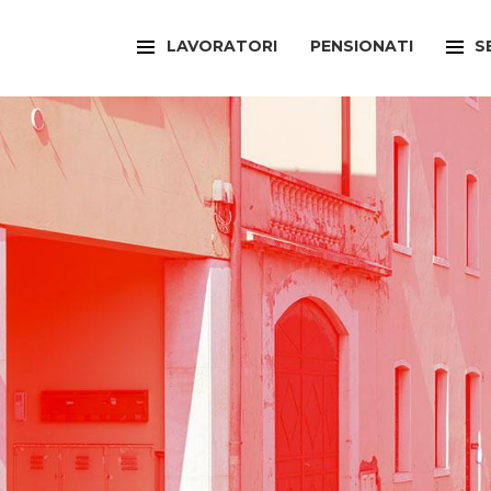
LAVORATORI
PENSIONATI
S
FILCAMS
CAA
FILCTEM
PATR
FILLEA
SPOR
FILT
UFFI
FIOM
ARTI
FISAC
SPOR
FLAI
SPOR
FLC
SUNI
FP
FED