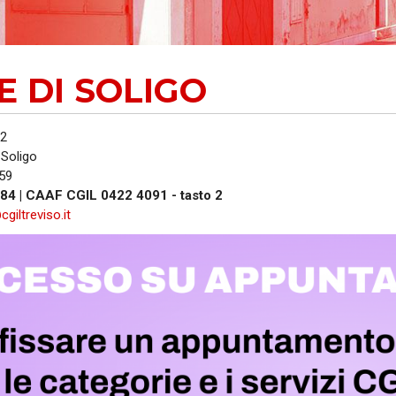
AUSE
NIDIL
E DI SOLIGO
SILP
SLC
/2
 Soligo
59
84 | CAAF CGIL 0422 4091 - tasto 2
giltreviso.it