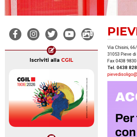
PIEV
Via Chisini, 66
31053 Pieve di
Iscriviti alla
CGIL
Fax 0438 9830
Tel. 0438 828
pievedisoligo@c