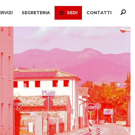
ERVIZI
SEGRETERIA
SEDI
CONTATTI
F
TREVISO
ONATO INCA
MOGLIANO VENETO
TELLO MIGRANTI
PAESE
CIO VERTENZE
RONCADE
GIANATO
VILLORBA
TELLO DIMISSIONI
CASTELFRANCO VENETO
TELLO SOCIALE
ONÈ DI FONTE
A
CONEGLIANO
ERCONSUMATORI
PIEVE DI SOLIGO