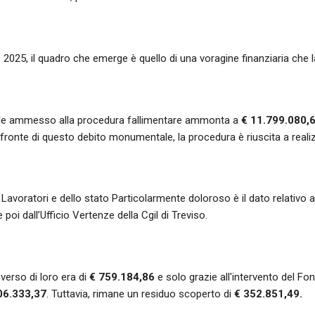
 2025, il quadro che emerge è quello di una voragine finanziaria che
le ammesso alla procedura fallimentare ammonta a
€ 11.799.080,
fronte di questo debito monumentale, la procedura è riuscita a real
ei Lavoratori e dello stato Particolarmente doloroso è il dato relativo ai
poi dall’Ufficio Vertenze della Cgil di Treviso.
 verso di loro era di
€ 759.184,86
e solo grazie all'intervento del Fo
06.333,37
. Tuttavia, rimane un residuo scoperto di
€ 352.851,49.