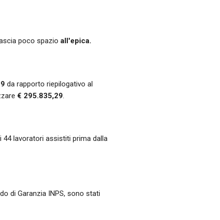
 lascia poco spazio
all'epica.
69
da rapporto riepilogativo al
izzare
€ 295.835,29
.
 44 lavoratori assistiti prima dalla
ndo di Garanzia INPS, sono stati