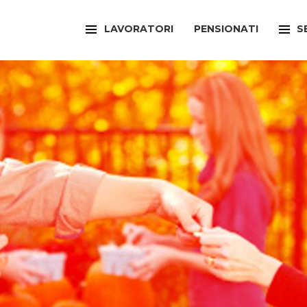
LAVORATORI
PENSIONATI
S
FILCAMS
CAA
FILCTEM
PATR
FILLEA
SPOR
FILT
UFFI
FIOM
ARTI
FISAC
SPOR
FLAI
SPOR
FLC
SUNI
FP
FED