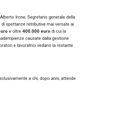
 Alberto Irone, Segretario generale della
o
di spettanze retributive mai versate ai
 euro
e oltre
400.000 euro
di cui la
e inadempienze causate dalla gestione
voratori e lavoratrici vedano la restante
sclusivamente a chi, dopo anni, attende