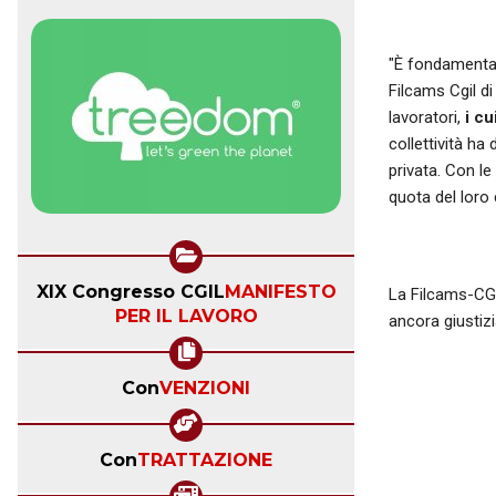
"È fondamentale
Filcams Cgil di
lavoratori,
i cu
collettività ha
privata. Con le
quota del loro
XIX Congresso CGIL
MANIFESTO
La Filcams-CGI
PER IL LAVORO
ancora giustizia
Con
VENZIONI
Con
TRATTAZIONE