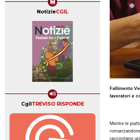
Notizie
CGIL
Fallimento Vel
lavoratori e co
Cgil
TREVISO RISPONDE
Mentre le piatt
romanzandone al
raccontano una 