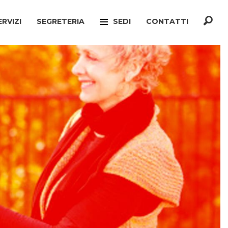
ERVIZI
SEGRETERIA
SEDI
CONTATTI
F
TREVISO
ONATO INCA
MOGLIANO VENETO
TELLO MIGRANTI
PAESE
CIO VERTENZE
RONCADE
GIANATO
VILLORBA
TELLO DIMISSIONI
CASTELFRANCO VENETO
TELLO SOCIALE
ONÈ DI FONTE
A
CONEGLIANO
ERCONSUMATORI
PIEVE DI SOLIGO