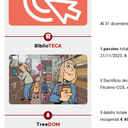
Al 31 dicembre
Biblio
TECA
Il
passivo
tota
21/11/2025. A 
Il Sacrificio d
Filcams-CGIL e 
Il debito totale
recuperati
€ 4
Tree
DOM