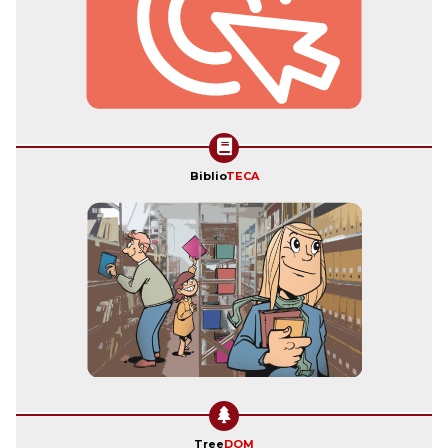
Biblio
TECA
Tree
DOM