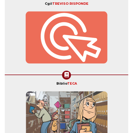
Cgil
TREVISO RISPONDE
Biblio
TECA