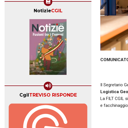
Notizie
CGIL
COMUNICAT
Il Segretario G
Logistica Geo
Cgil
TREVISO RISPONDE
La FILT CGIL si
e facchinaggio 