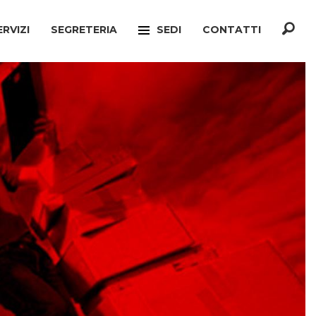
ERVIZI
SEGRETERIA
SEDI
CONTATTI
F
TREVISO
ONATO INCA
MOGLIANO VENETO
TELLO MIGRANTI
PAESE
CIO VERTENZE
RONCADE
GIANATO
VILLORBA
TELLO DIMISSIONI
CASTELFRANCO VENETO
TELLO SOCIALE
ONÈ DI FONTE
A
CONEGLIANO
ERCONSUMATORI
PIEVE DI SOLIGO