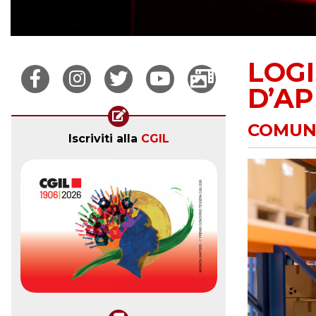
LOGI
D’AP
COMUNIC
Iscriviti alla
CGIL