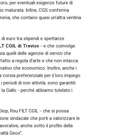
 loro, per eventuali esigenze future di
vizio maturata. Infine, CGS conferma
ineria, che contano quasi un’altra ventina
i di euro tra stipendi e spettanze
LT CGIL di Treviso
- e che coinvolge
ia quelli delle agenzie di servizi che
fatto a regola d’arte e che non intacca
ormativo che economico. Inoltre, anche i
 corsia preferenziale per il loro impiego
i periodi di non attività, sono garantiti
a la Gallo - perché abbiamo tutelato i
Diop, Rsu FILT CGIL - che si possa
one sindacale che porti a valorizzare le
vorative, anche sotto il profilo della
ealtà Geox”.