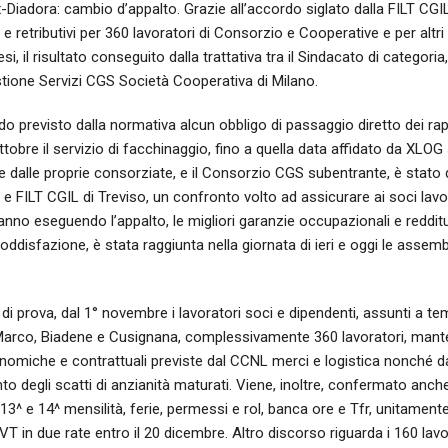
Diadora: cambio d’appalto. Grazie all’accordo siglato dalla FILT CGIL 
i e retributivi per 360 lavoratori di Consorzio e Cooperative e per altri 
si, il risultato conseguito dalla trattativa tra il Sindacato di categoria
ione Servizi CGS Società Cooperativa di Milano.
 previsto dalla normativa alcun obbligo di passaggio diretto dei rapp
ttobre il servizio di facchinaggio, fino a quella data affidato da XLO
 dalle proprie consorziate, e il Consorzio CGS subentrante, è stato
 e FILT CGIL di Treviso, un confronto volto ad assicurare ai soci lavo
nno eseguendo l’appalto, le migliori garanzie occupazionali e redditu
ddisfazione, è stata raggiunta nella giornata di ieri e oggi le assemb
i prova, dal 1° novembre i lavoratori soci e dipendenti, assunti a te
rco, Biadene e Cusignana, complessivamente 360 lavoratori, mante
nomiche e contrattuali previste dal CCNL merci e logistica nonché da
to degli scatti di anzianità maturati. Viene, inoltre, confermato anche 
 13^ e 14^ mensilità, ferie, permessi e rol, banca ore e Tfr, unitament
 DVT in due rate entro il 20 dicembre. Altro discorso riguarda i 160 lav