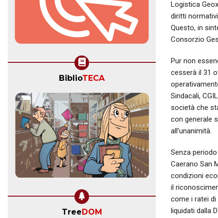
Logistica Geox-
diritti normativ
Questo, in sinte
Consorzio Gest
Pur non essendo
cesserà il 31 o
Biblio
TECA
operativamente
Sindacali, CGIL
società che sta
con generale so
all’unanimità.
Senza periodo d
Caerano San Ma
condizioni eco
il riconoscimen
come i ratei di
liquidati dalla
Tree
DOM