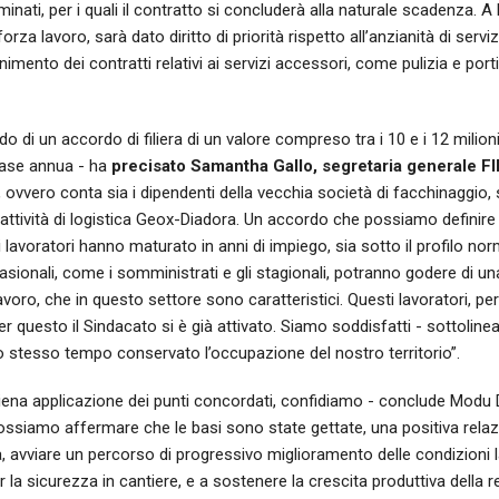
minati, per i quali il contratto si concluderà alla naturale scadenza. A
orza lavoro, sarà dato diritto di priorità rispetto all’anzianità di ser
imento dei contratti relativi ai servizi accessori, come pulizia e port
o di un accordo di filiera di un valore compreso tra i 10 e i 12 milion
base annua - ha
precisato Samantha Gallo, segretaria generale FI
o, ovvero conta sia i dipendenti della vecchia società di facchinaggio, s
’attività di logistica Geox-Diadora. Un accordo che possiamo definire 
e i lavoratori hanno maturato in anni di impiego, sia sotto il profilo n
sionali, come i somministrati e gli stagionali, potranno godere di una
lavoro, che in questo settore sono caratteristici. Questi lavoratori, per 
er questo il Sindacato si è già attivato. Siamo soddisfatti - sottoline
lo stesso tempo conservato l’occupazione del nostro territorio”.
 piena applicazione dei punti concordati, confidiamo - conclude Modu 
possiamo affermare che le basi sono state gettate, una positiva relazi
, avviare un percorso di progressivo miglioramento delle condizioni la
la sicurezza in cantiere, e a sostenere la crescita produttiva della r