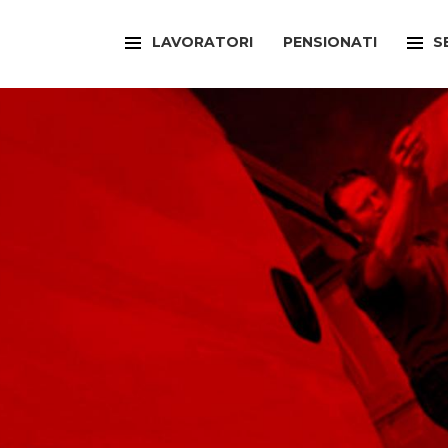
LAVORATORI
PENSIONATI
S
FILCAMS
CAA
FILCTEM
PATR
FILLEA
SPOR
FILT
UFFI
FIOM
ARTI
FISAC
SPOR
FLAI
SPOR
FLC
SUNI
FP
FED