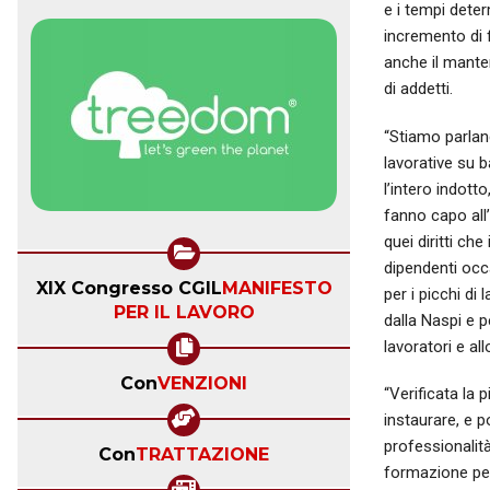
e i tempi deter
incremento di f
anche il manten
di addetti.
“Stiamo parland
lavorative su 
l’intero indott
fanno capo all
quei diritti ch
dipendenti occa
XIX Congresso CGIL
MANIFESTO
per i picchi di 
PER IL LAVORO
dalla Naspi e p
lavoratori e al
Con
VENZIONI
“Verificata la
instaurare, e 
professionalità
Con
TRATTAZIONE
formazione per 