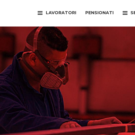
LAVORATORI
PENSIONATI
S
FILCAMS
CAA
FILCTEM
PATR
FILLEA
SPOR
FILT
UFFI
FIOM
ARTI
FISAC
SPOR
FLAI
SPOR
FLC
SUNI
FP
FED