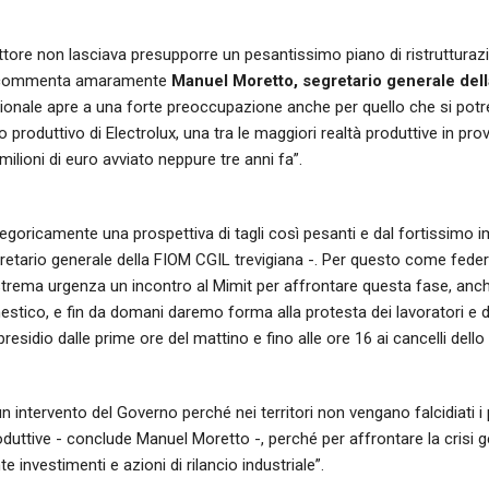
settore non lasciava presupporre un pesantissimo piano di ristruttur
 - commenta amaramente
Manuel Moretto, segretario generale del
ionale apre a una forte preoccupazione anche per quello che si pot
 produttivo di Electrolux, una tra le maggiori realtà produttive in pro
milioni di euro avviato neppure tre anni fa”.
tegoricamente una prospettiva di tagli così pesanti e dal fortissimo 
gretario generale della FIOM CGIL trevigiana -. Per questo come fed
trema urgenza un incontro al Mimit per affrontare questa fase, anche 
estico, e fin da domani daremo forma alla protesta dei lavoratori e de
residio dalle prime ore del mattino e fino alle ore 16 ai cancelli dell
n intervento del Governo perché nei territori non vengano falcidiati i p
oduttive - conclude Manuel Moretto -, perché per affrontare la crisi
investimenti e azioni di rilancio industriale”.