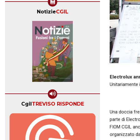
Notizie
CGIL
Electrolux an
Unitariamente 
Cgil
TREVISO RISPONDE
Una doccia fred
parte di Electr
FIOM CGIL anch
organizzato dal