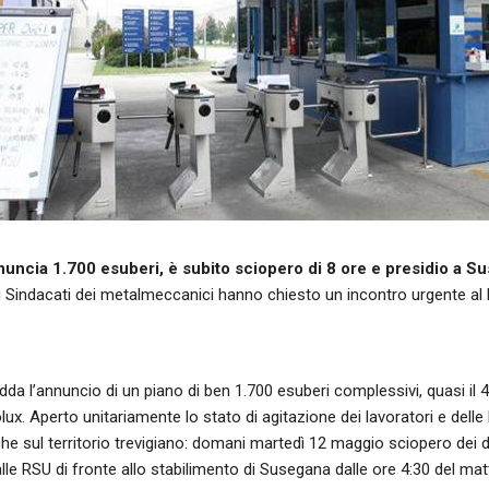
nuncia 1.700 esuberi, è subito sciopero di 8 ore e presidio a S
i Sindacati dei metalmeccanici hanno chiesto un incontro urgente al
da l’annuncio di un piano di ben 1.700 esuberi complessivi, quasi il 40%
olux. Aperto unitariamente lo stato di agitazione dei lavoratori e delle
e sul territorio trevigiano: domani martedì 12 maggio sciopero dei di
le RSU di fronte allo stabilimento di Susegana dalle ore 4:30 del matt