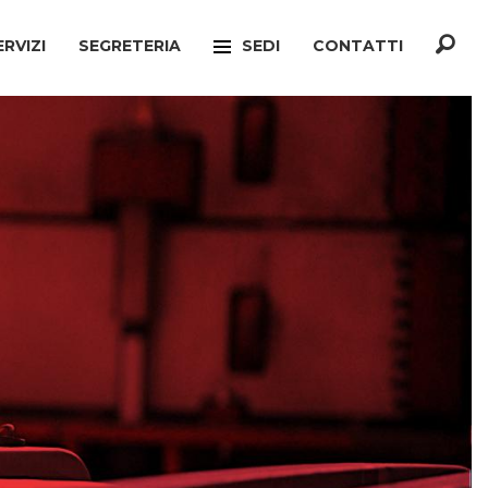
ERVIZI
SEGRETERIA
SEDI
CONTATTI
F
TREVISO
ONATO INCA
MOGLIANO VENETO
TELLO MIGRANTI
PAESE
CIO VERTENZE
RONCADE
GIANATO
VILLORBA
TELLO DIMISSIONI
CASTELFRANCO VENETO
TELLO SOCIALE
ONÈ DI FONTE
A
CONEGLIANO
ERCONSUMATORI
PIEVE DI SOLIGO