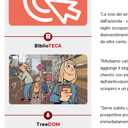
“La crisi del 
dall’azienda
taglio occupaz
disinvestimento
da oltre cento 
Biblio
TECA
“Rifiutiamo ca
aggiunge il se
chiesto con es
dell’elettrodom
sciopero e un p
“Serve subito u
prospettive pr
immediatamente 
Tree
DOM