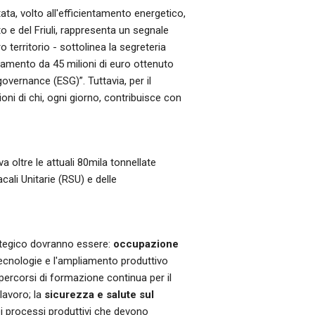
tata, volto all'efficientamento energetico,
to e del Friuli, rappresenta un segnale
territorio - sottolinea la segreteria
nziamento da 45 milioni di euro ottenuto
 governance (ESG)”. Tuttavia, per il
ioni di chi, ogni giorno, contribuisce con
a oltre le attuali 80mila tonnellate
li Unitarie (RSU) e delle
ategico dovranno essere:
occupazione
tecnologie e l'ampliamento produttivo
percorsi di formazione continua per il
 lavoro; la
sicurezza e salute sul
i processi produttivi che devono