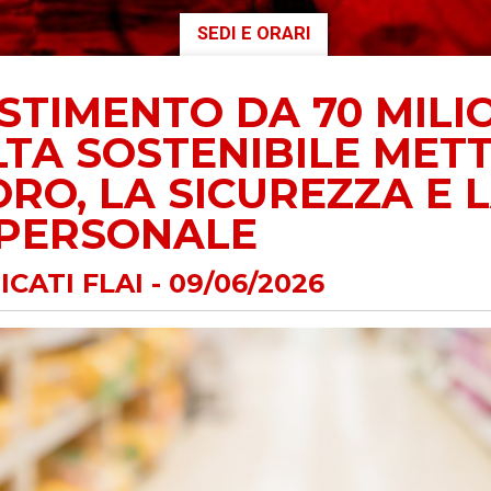
SEDI E ORARI
AUSE
NIDIL
STIMENTO DA 70 MILIO
SILP
TA SOSTENIBILE METT
SLC
RO, LA SICUREZZA E 
 PERSONALE
CATI FLAI - 09/06/2026