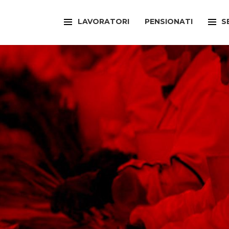
LAVORATORI
PENSIONATI
S
FILCAMS
CAA
FILCTEM
PATR
FILLEA
SPOR
FILT
UFFI
FIOM
ARTI
FISAC
SPOR
FLAI
SPOR
FLC
SUNI
FP
FED