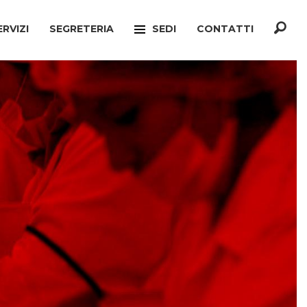
ERVIZI
SEGRETERIA
SEDI
CONTATTI
F
TREVISO
ONATO INCA
MOGLIANO VENETO
TELLO MIGRANTI
PAESE
CIO VERTENZE
RONCADE
GIANATO
VILLORBA
TELLO DIMISSIONI
CASTELFRANCO VENETO
TELLO SOCIALE
ONÈ DI FONTE
A
CONEGLIANO
ERCONSUMATORI
PIEVE DI SOLIGO