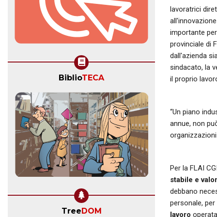
lavoratrici dir
all'innovazione
importante per 
provinciale di 
dall'azienda si
sindacato, la v
Biblio
TECA
il proprio lavo
“Un piano indus
annue, non può
organizzazioni 
Per la FLAI CG
stabile e val
debbano necess
personale, per 
Tree
DOM
lavoro
operata