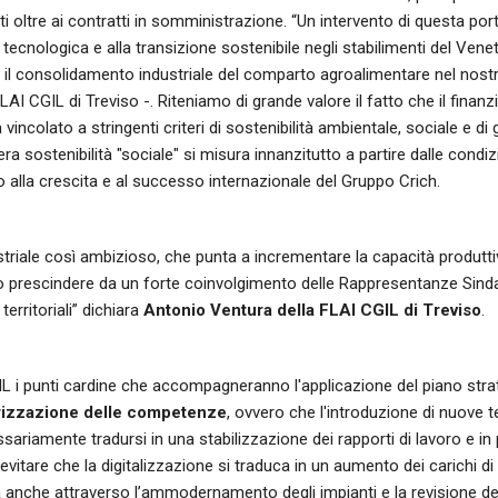
etti oltre ai contratti in somministrazione. “Un intervento di questa por
 tecnologica e alla transizione sostenibile negli stabilimenti del Vene
il consolidamento industriale del comparto agroalimentare nel nostro 
FLAI CGIL di Treviso -. Riteniamo di grande valore il fatto che il fina
a vincolato a stringenti criteri di sostenibilità ambientale, sociale e di
era sostenibilità "sociale" si misura innanzitutto a partire dalle condiz
ro alla crescita e al successo internazionale del Gruppo Crich.
triale così ambizioso, che punta a incrementare la capacità produttiv
 prescindere da un forte coinvolgimento delle Rappresentanze Sindaca
territoriali” dichiara
Antonio Ventura della FLAI CGIL di Treviso
.
IL i punti cardine che accompagneranno l'applicazione del piano str
orizzazione delle competenze
, ovvero che l'introduzione di nuove 
ariamente tradursi in una stabilizzazione dei rapporti di lavoro e in 
evitare che la digitalizzazione si traduca in un aumento dei carichi di
 anche attraverso l’ammodernamento degli impianti e la revisione de