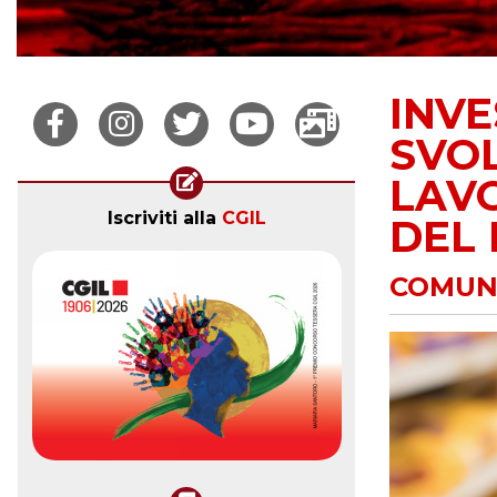
INVE
SVOL
LAVO
Iscriviti alla
CGIL
DEL
COMUNI