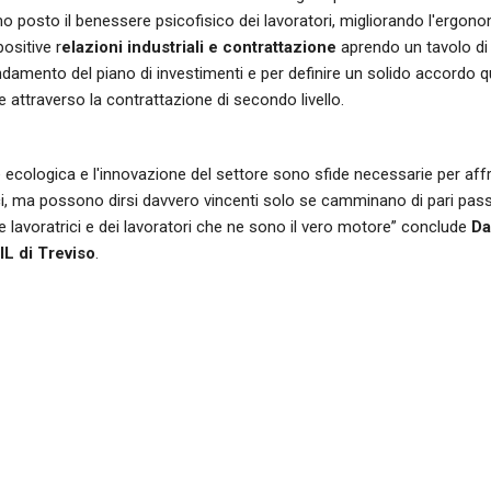
o posto il benessere psicofisico dei lavoratori, migliorando l'ergonom
positive r
elazioni industriali e contrattazione
aprendo un tavolo di 
damento del piano di investimenti e per definire un solido accordo qu
 attraverso la contrattazione di secondo livello.
 ecologica e l'innovazione del settore sono sfide necessarie per affro
i, ma possono dirsi davvero vincenti solo se camminano di pari passo con
e lavoratrici e dei lavoratori che ne sono il vero motore” conclude
Da
IL di Treviso
.