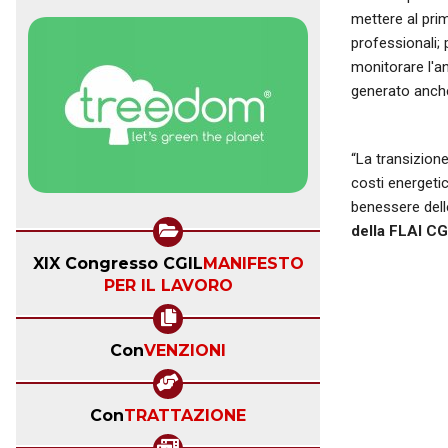
mettere al prim
professionali; 
monitorare l'an
generato anche
“La transizione
costi energetic
benessere dell
della FLAI CG
XIX Congresso CGIL
MANIFESTO
PER IL LAVORO
Con
VENZIONI
Con
TRATTAZIONE