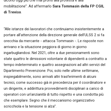
dicono oggi più che mai pronti alla protesta e alla
mobilitazione”. Ad affermarlo
Sara Tommasin della FP CGIL
di Treviso
.
“Alle istanze dei lavoratori che continuiamo insistentemente a
portare all’attenzione della direzione generale dell’ULSS 2 si fa
orecchia da mercante - attacca Tommasin -. Le risposte non
arrivano e la situazione peggiora di giorno in giorno
ingarbugliandosi. Nel 2021, oltre a due pensionamenti sono
state quattro le dimissioni volontarie di dipendenti a contratto a
tempo indeterminato e quattro assegnazioni ad altri servizi del
Dipartimento Prevenzione. Poi, solo nelle ultime settimane,
inspiegabilmente, sono arrivati altri trasferimenti di alcuni
tecnici, come successo già in precedenza per il coordinatore e
un dirigente, e addirittura provvedimenti disciplinari a carico di
operatori con un’anzianità di tutto rispetto e una condotta più
che esemplare. Segno che il meccanismo organizzativo
scricchiola e la tensione si alza”.