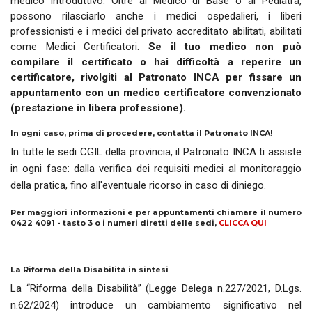
medico introduttivo. Oltre al Medico di Base o al Pediatra,
possono rilasciarlo anche i medici ospedalieri, i liberi
professionisti e i medici del privato accreditato abilitati, abilitati
come Medici Certificatori.
Se il tuo medico non può
compilare il certificato o hai difficoltà a reperire un
certificatore, rivolgiti al Patronato INCA per fissare un
appuntamento con un medico certificatore convenzionato
(prestazione in libera professione).
In ogni caso, prima di procedere, contatta il Patronato INCA!
In tutte le sedi CGIL della provincia, il Patronato INCA ti assiste
in ogni fase: dalla verifica dei requisiti medici al monitoraggio
della pratica, fino all'eventuale ricorso in caso di diniego.
Per maggiori informazioni e per appuntamenti chiamare il numero
0422 4091 - tasto 3 o i numeri diretti delle sedi,
CLICCA QUI
La Riforma della Disabilità in sintesi
La “Riforma della Disabilità” (Legge Delega n.227/2021, D.Lgs.
n.62/2024) introduce un cambiamento significativo nel