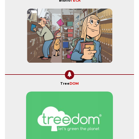
Biblio
TECA
Tree
DOM