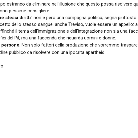
orpo estraneo da eliminare nell'illusione che questo possa risolvere qu
ono pessime consigliere.
 stessi diritti"
non è però una campagna politica; segna piuttosto il
cetto dello stesso sangue, anche Treviso, vuole essere un appello: ai citt
ffinché il tema dell'immigrazione e dell'integrazione non sia una facc
afici del Pil, ma una faccenda che riguarda uomini e donne.
 persone
. Non solo fattori della produzione che vorremmo trasparenti
ine pubblico da risolvere con una ipocrita apartheid.
ro