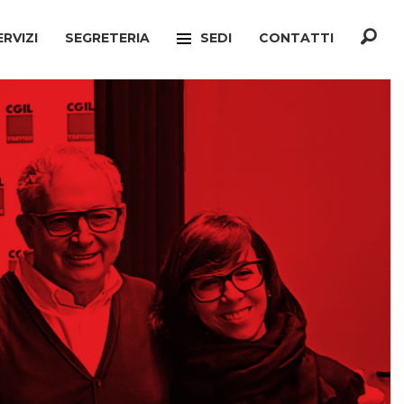
ERVIZI
SEGRETERIA
SEDI
CONTATTI
F
TREVISO
ONATO INCA
MOGLIANO VENETO
TELLO MIGRANTI
PAESE
CIO VERTENZE
RONCADE
GIANATO
VILLORBA
TELLO DIMISSIONI
CASTELFRANCO VENETO
TELLO SOCIALE
ONÈ DI FONTE
A
CONEGLIANO
ERCONSUMATORI
PIEVE DI SOLIGO