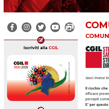
COM
COMUNI
Iscriviti alla
CGIL
lasci invece t
Il rischio che
efficace preven
percepiti come 
E' per questo