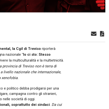
R
BREDA DI PIAVE
MONTEBELLUNA
CROCETTA DEL MONTELLO
VALDOBBIADENE
ental, la Cgil di Treviso
riporterà
agna nazionale
"Io ci sto: Stesso
ODERZO
vere la multiculturalità e la multietnicità.
MOTTA DI LIVENZA
 provincia di Treviso non è terra di
 livello nazionale che internazionale,
PONTE DI PIAVE
a xenofobia.
VITTORIO VENETO
co e politico debba prodigarsi per una
lgare, campagna contro gli stranieri,
GODEGA DI SANT'URBANO
 nelle società di oggi.
onali, soprattutto dei sindaci
.
Da cui