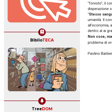
"foresto", il c
disperazione s
"Stesso sangue
umanità. Il con
all'economia, a
dentro al ai gr
Non cose, ma
Biblio
TECA
problema di ord
Paolino Barbie
Tree
DOM