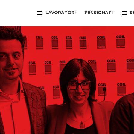
LAVORATORI
PENSIONATI
S
FILCAMS
CAA
FILCTEM
PATR
FILLEA
SPOR
FILT
UFFI
FIOM
ARTI
FISAC
SPOR
FLAI
SPOR
FLC
SUNI
FP
FED