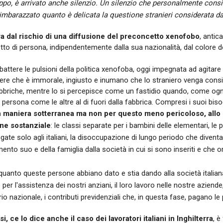
oppo, è arrivato anche silenzio. Un silenzio che personalmente cons
 imbarazzato quanto è delicata la questione stranieri considerata dal
era dal rischio di una diffusione del preconcetto xenofobo
, antic
tto di persona, indipendentemente dalla sua nazionalità, dal colore del
ttere le pulsioni della politica xenofoba, oggi impegnata ad agitare la 
e che è immorale, ingiusto e inumano che lo straniero venga conside
abbriche, mentre lo si percepisce come un fastidio quando, come ogn
persona come le altre al di fuori dalla fabbrica. Compresi i suoi bisogni
n maniera sotterranea ma non per questo meno pericoloso, allo 
ne sostanziale
: le classi separate per i bambini delle elementari, le
ate solo agli italiani, la disoccupazione di lungo periodo che diventa,
ento suo e della famiglia dalla società in cui si sono inseriti e che 
anto queste persone abbiano dato e stia dando alla società italiana, 
 per l'assistenza dei nostri anziani, il loro lavoro nelle nostre aziende
rio nazionale, i contributi previdenziali che, in questa fase, pagano le p
si, ce lo dice anche il caso dei lavoratori italiani in Inghilterra
, è