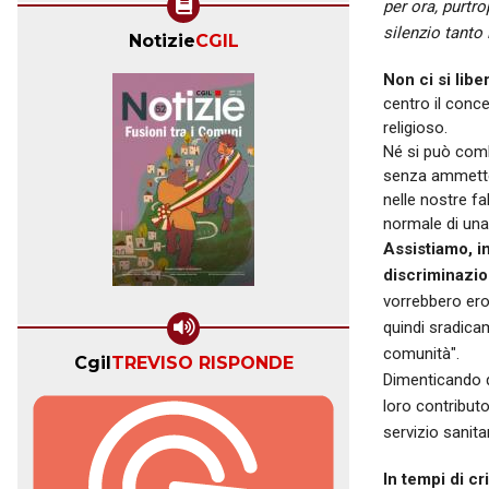
per ora, purtr
silenzio tanto
Notizie
CGIL
Non ci si lib
centro il conce
religioso.
Né si può comba
senza ammetter
nelle nostre f
normale di una 
Assistiamo, i
discriminazio
vorrebbero erog
quindi sradicam
comunità".
Cgil
TREVISO RISPONDE
Dimenticando qu
loro contributo
servizio sanita
In tempi di cri