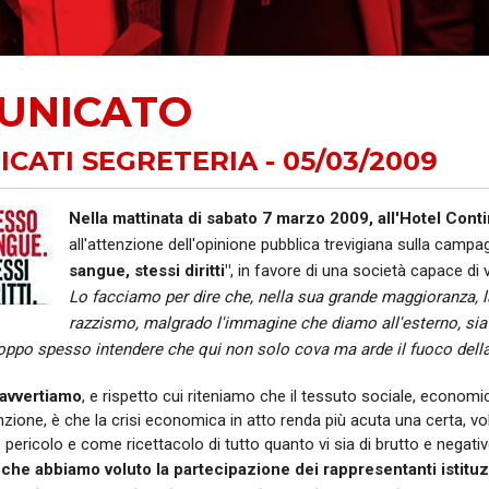
AUSE
NIDIL
UNICATO
SILP
SLC
CATI SEGRETERIA - 05/03/2009
Nella mattinata di sabato 7 marzo 2009, all'Hotel Contin
all'attenzione dell'opinione pubblica trevigiana sulla camp
sangue, stessi diritti"
, in favore di una società capace di vi
Lo facciamo per dire che, nella sua grande maggioranza, la
razzismo, malgrado l'immagine che diamo all'esterno, sia a
roppo spesso intendere che qui non solo cova ma arde il fuoco dell
 avvertiamo
, e rispetto cui riteniamo che il tessuto sociale, economi
zione, è che la crisi economica in atto renda più acuta una certa, vo
pericolo e come ricettacolo di tutto quanto vi sia di brutto e negativo
 che abbiamo voluto la partecipazione dei rappresentanti istituzi