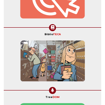
Biblio
TECA
Tree
DOM