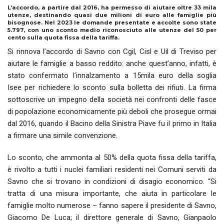
L’accordo, a partire dal 2016, ha permesso di aiutare oltre 33 mila
utenze, destinando quasi due milioni di euro alle famiglie più
bisognose. Nel 2023 le domande presentate e accolte sono state
5.797, con uno sconto medio riconosciuto alle utenze del 50 per
cento sulla quota fissa della tariffa.
Si rinnova l’accordo di Savno con Cgil, Cisl e Uil di Treviso per
aiutare le famiglie a basso reddito: anche quest’anno, infatti, è
stato confermato l’innalzamento a 15mila euro della soglia
Isee per richiedere lo sconto sulla bolletta dei rifiuti. La firma
sottoscrive un impegno della società nei confronti delle fasce
di popolazione economicamente più deboli che prosegue ormai
dal 2016, quando il Bacino della Sinistra Piave fu il primo in Italia
a firmare una simile convenzione.
Lo sconto, che ammonta al 50% della quota fissa della tariffa,
è rivolto a tutti i nuclei familiari residenti nei Comuni serviti da
Savno che si trovano in condizioni di disagio economico. “Si
tratta di una misura importante, che aiuta in particolare le
famiglie molto numerose – fanno sapere il presidente di Savno,
Giacomo De Luca; il direttore generale di Savno, Gianpaolo