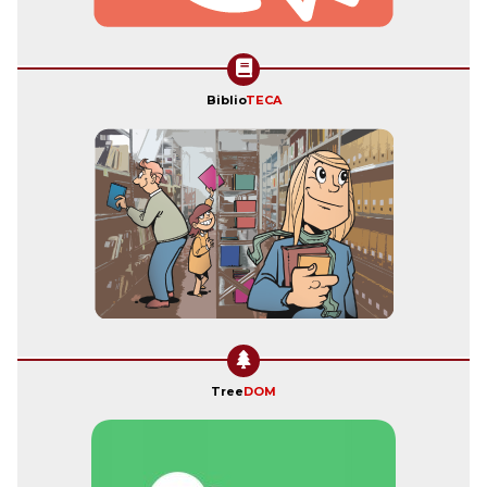
Biblio
TECA
Tree
DOM