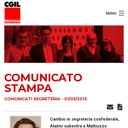
MENU
LAVORATORI
PENSIONATI
SERVIZI
COMUNICATO
SEGRETERIA
STAMPA
SEDI
COMUNICATI SEGRETERIA - 01/05/2013
CONTATTI
Cambio in segreteria confederale,
Atalmi subentra a Mattiuzzo.