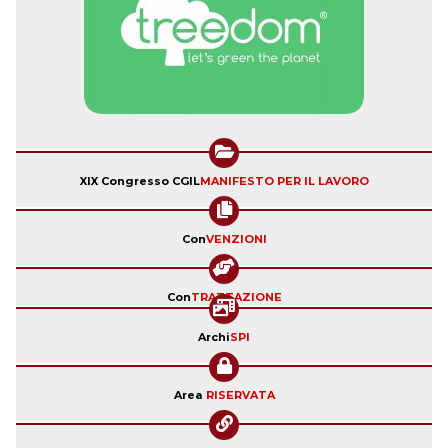
XIX Congresso CGIL
MANIFESTO PER IL LAVORO
Con
VENZIONI
Con
TRATTAZIONE
Archi
SPI
Area
RISERVATA