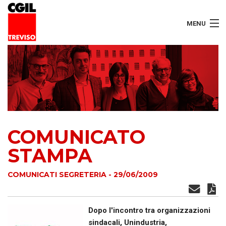
MENU
LAVORATORI
PENSIONATI
SERVIZI
COMUNICATO
SEGRETERIA
STAMPA
SEDI
COMUNICATI SEGRETERIA - 29/06/2009
CONTATTI
Dopo l'incontro tra organizzazioni
sindacali, Unindustria,