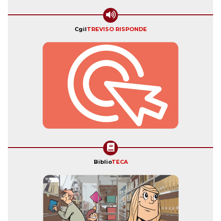
Cgil
TREVISO RISPONDE
Biblio
TECA