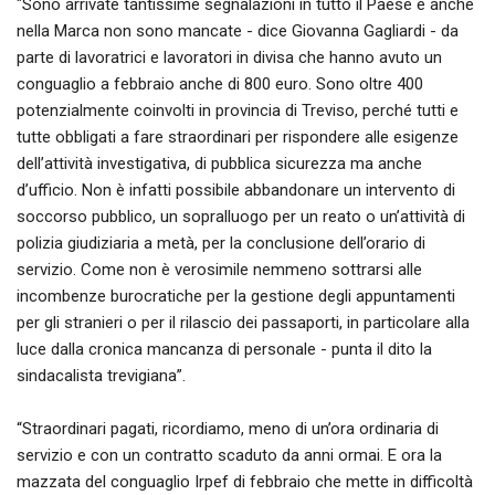
"Sono arrivate tantissime segnalazioni in tutto il Paese e anche
nella Marca non sono mancate - dice Giovanna Gagliardi - da
parte di lavoratrici e lavoratori in divisa che hanno avuto un
conguaglio a febbraio anche di 800 euro. Sono oltre 400
potenzialmente coinvolti in provincia di Treviso, perché tutti e
tutte obbligati a fare straordinari per rispondere alle esigenze
dell’attività investigativa, di pubblica sicurezza ma anche
d’ufficio. Non è infatti possibile abbandonare un intervento di
soccorso pubblico, un sopralluogo per un reato o un’attività di
polizia giudiziaria a metà, per la conclusione dell’orario di
servizio. Come non è verosimile nemmeno sottrarsi alle
incombenze burocratiche per la gestione degli appuntamenti
per gli stranieri o per il rilascio dei passaporti, in particolare alla
luce dalla cronica mancanza di personale - punta il dito la
sindacalista trevigiana”.
“Straordinari pagati, ricordiamo, meno di un’ora ordinaria di
servizio e con un contratto scaduto da anni ormai. E ora la
mazzata del conguaglio Irpef di febbraio che mette in difficoltà