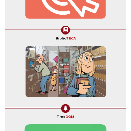
Biblio
TECA
Tree
DOM