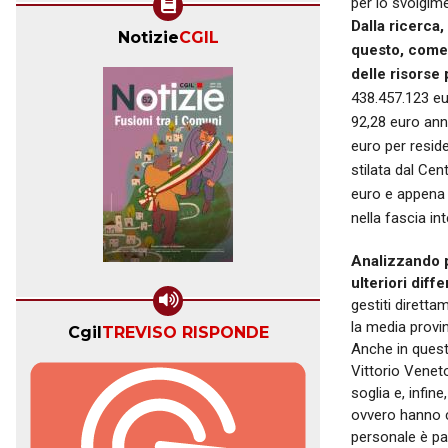
per lo svolgime
Dalla ricerca
Notizie
CGIL
questo, come p
delle risorse
438.457.123 eur
92,28 euro ann
euro per reside
stilata dal Cen
euro e appena 
nella fascia in
Analizzando p
ulteriori diff
gestiti diretta
la media provin
Cgil
TREVISO RISPONDE
Anche in quest
Vittorio Venet
soglia e, infin
ovvero hanno c
personale è par