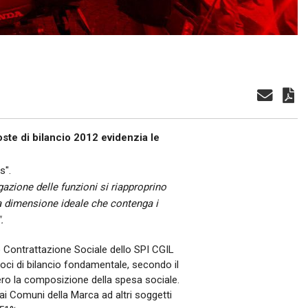
R
BREDA DI PIAVE
MONTEBELLUNA
CROCETTA DEL MONTELLO
VALDOBBIADENE
oste di bilancio 2012 evidenzia le
ODERZO
s".
MOTTA DI LIVENZA
azione delle funzioni si riapproprino
na dimensione ideale che contenga i
PONTE DI PIAVE
.
VITTORIO VENETO
to Contrattazione Sociale dello SPI CGIL
 voci di bilancio fondamentale, secondo il
GODEGA DI SANT'URBANO
vero la composizione della spesa sociale.
dai Comuni della Marca ad altri soggetti