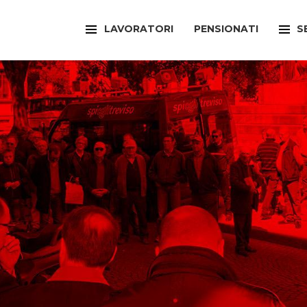
LAVORATORI
PENSIONATI
S
FILCAMS
CAA
FILCTEM
PATR
FILLEA
SPOR
FILT
UFFI
FIOM
ARTI
FISAC
SPOR
FLAI
SPOR
FLC
SUNI
FP
FED