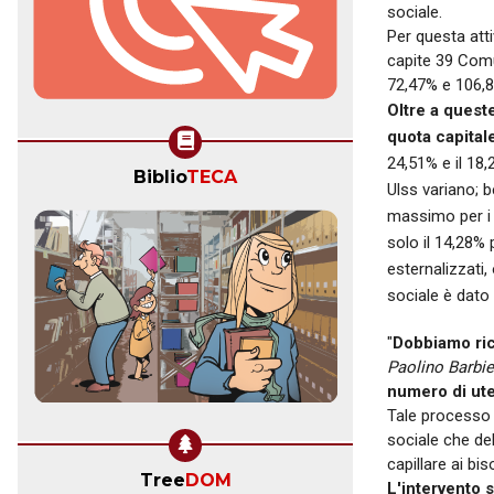
sociale.
Per questa att
capite 39 Comu
72,47% e 106,8
Oltre a quest
quota capital
24,51% e il 18
Biblio
TECA
Ulss variano; b
massimo per i t
solo il 14,28% p
esternalizzati,
sociale è dato
"
Dobbiamo rice
Paolino Barbie
numero di ute
Tale processo è
sociale che del
capillare ai bis
Tree
DOM
L'intervento s