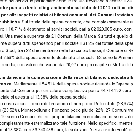
nto dei servizi, in particolare sono le tre Uls trevigiane a gestire il 24
, che punta la lente d'ingrandimento sul dato del 2012 (ultimo 
er altri aspetti relativi ai bilanci comunali dei Comuni trevigian
 pubbliche
. Sul totale della spesa corrente, che complessivamente a
o il 18,71% è destinato ai servizi sociali, pari a 82.020.005 euro, co
ui. Una media superata da 21 Comuni della Marca. Su tutti è quello d
nte supera tutti spendendo per il sociale il 31,2% del totale della spes
tro Studi, tra i 22 che rientrano nella fascia più bassa, il Comune di 
il 7,53% della spesa corrente destinato al sociale. 52 sono le Ammin
termedia, con valori che vanno dai 70,07 euro pro capite di Motta di L
iù da vicino la composizione della voce di bilancio dedicata all
erenze
. Mediamente il 54,51% della spesa sociale riguarda le "spese per
mente dal Comune, per un valore complessivo pari a 44.714.192 euro. N
ciale si attesta al 13,38% della spesa sociale.
o caso alcuni Comuni differiscono di non poco: Refrontolo (28,37%),
o (23,52%), Montebelluna e Ponzano poco più del 22%, 27 Comuni tra il
e, 10 sono i Comuni che nel proprio bilancio non indicano nessun valore
ompletamente esternalizzato tale funzione. Nello specifico, mentre 
i al 13,38%, con 33.740.438 euro, la sola voce "servizi e interventi"