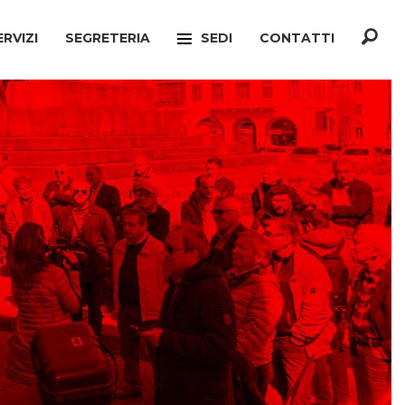
ERVIZI
SEGRETERIA
SEDI
CONTATTI
F
TREVISO
ONATO INCA
MOGLIANO VENETO
TELLO MIGRANTI
PAESE
CIO VERTENZE
RONCADE
GIANATO
VILLORBA
TELLO DIMISSIONI
CASTELFRANCO VENETO
TELLO SOCIALE
ONÈ DI FONTE
A
CONEGLIANO
ERCONSUMATORI
PIEVE DI SOLIGO