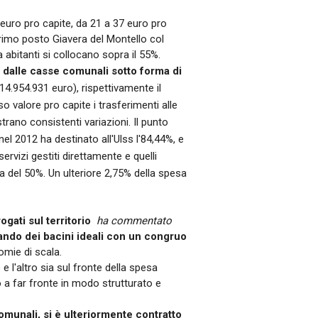
 euro pro capite, da 21 a 37 euro pro
primo posto Giavera del Montello col
abitanti si collocano sopra il 55%.
e dalle casse comunali sotto forma di
(14.954.931 euro), rispettivamente il
 valore pro capite i trasferimenti alle
rano consistenti variazioni. Il punto
el 2012 ha destinato all'Ulss l'84,44%, e
 servizi gestiti direttamente e quelli
ra del 50%. Un ulteriore 2,75% della spesa
gati sul territorio

ha commentato
icando dei bacini ideali con un congruo
omie di scala.
 l'altro sia sul fronte della spesa
no a far fronte in modo strutturato e
 comunali, si è ulteriormente contratto