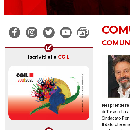
COM
COMUNIC
Iscriviti alla
CGIL
Nel prendere 
di Treviso ha a
Sindacato Pens
Il dato che eme