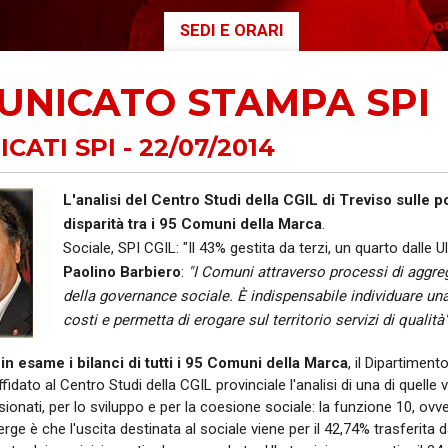
SEDI E ORARI
AUSE
NIDIL
UNICATO STAMPA SPI
SILP
SLC
ATI SPI - 22/07/2014
L'analisi del Centro Studi della CGIL di Treviso sulle p
disparità tra i 95 Comuni della Marca
.
Sociale, SPI CGIL: "Il 43% gestita da terzi, un quarto dalle Ul
Paolino Barbiero
:
"I Comuni attraverso processi di aggreg
della governance sociale. È indispensabile individuare u
costi e permetta di erogare sul territorio servizi di qualità"
in esame i bilanci di tutti i 95 Comuni della Marca
, il Dipartimen
ffidato al Centro Studi della CGIL provinciale l'analisi di una di quelle
ionati, per lo sviluppo e per la coesione sociale: la funzione 10, ov
rge è che l'uscita destinata al sociale viene per il 42,74% trasferita 