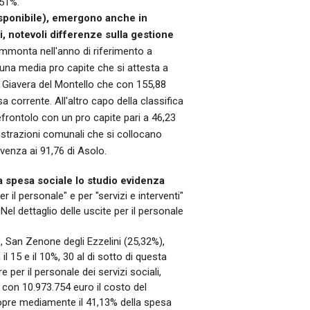
,51%.
disponibile), emergono anche in
i, notevoli differenze sulla gestione
mmonta nell'anno di riferimento a
n una media pro capite che si attesta a
i Giavera del Montello che con 155,88
a corrente. All'altro capo della classifica
Refrontolo con un pro capite pari a 46,23
istrazioni comunali che si collocano
ivenza ai 91,76 di Asolo.
a spesa sociale lo studio evidenza
 il personale" e per "servizi e interventi"
el dettaglio delle uscite per il personale
 San Zenone degli Ezzelini (25,32%),
 15 e il 10%, 30 al di sotto di questa
 per il personale dei servizi sociali,
con 10.973.754 euro il costo del
 copre mediamente il 41,13% della spesa