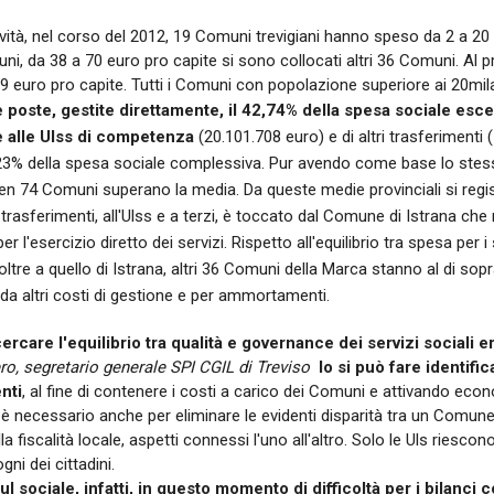
ività, nel corso del 2012, 19 Comuni trevigiani hanno speso da 2 a 20
ni, da 38 a 70 euro pro capite si sono collocati altri 36 Comuni. Al 
9 euro pro capite. Tutti i Comuni con popolazione superiore ai 20mila 
e poste, gestite direttamente, il 42,74% della spesa sociale esc
e alle Ulss di competenza
(20.101.708 euro) e di altri trasferimenti 
,23% della spesa sociale complessiva. Pur avendo come base lo stesso
en 74 Comuni superano la media. Da queste medie provinciali si regist
rasferimenti, all'Ulss e a terzi, è toccato dal Comune di Istrana che n
er l'esercizio diretto dei servizi. Rispetto all'equilibrio tra spesa per i
 oltre a quello di Istrana, altri 36 Comuni della Marca stanno al di sop
 da altri costi di gestione e per ammortamenti.
rcare l'equilibrio tra qualità e governance dei servizi sociali ero
ro, segretario generale SPI CGIL di Treviso

lo si può fare identif
nti
, al fine di contenere i costi a carico dei Comuni e attivando econ
 necessario anche per eliminare le evidenti disparità tra un Comune e
la fiscalità locale, aspetti connessi l'uno all'altro. Solo le Uls riesco
ogni dei cittadini.
ul sociale, infatti, in questo momento di difficoltà per i bilanci