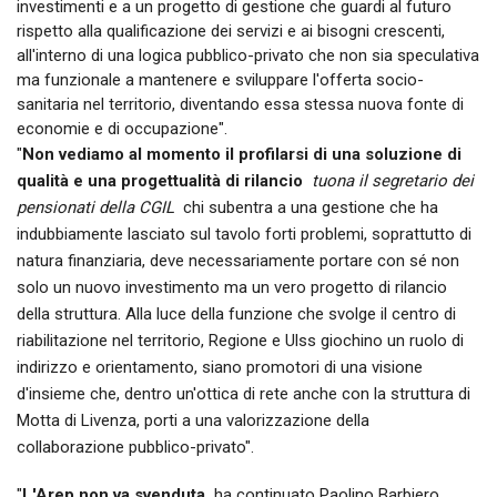
investimenti e a un progetto di gestione che guardi al futuro
rispetto alla qualificazione dei servizi e ai bisogni crescenti,
all'interno di una logica pubblico-privato che non sia speculativa
ma funzionale a mantenere e sviluppare l'offerta socio-
sanitaria nel territorio, diventando essa stessa nuova fonte di
economie e di occupazione".
"
Non vediamo al momento il profilarsi di una soluzione di
qualità e una progettualità di rilancio

tuona il segretario dei
pensionati della CGIL
 chi subentra a una gestione che ha
indubbiamente lasciato sul tavolo forti problemi, soprattutto di
natura finanziaria, deve necessariamente portare con sé non
solo un nuovo investimento ma un vero progetto di rilancio
della struttura. Alla luce della funzione che svolge il centro di
riabilitazione nel territorio, Regione e Ulss giochino un ruolo di
indirizzo e orientamento, siano promotori di una visione
d'insieme che, dentro un'ottica di rete anche con la struttura di
Motta di Livenza, porti a una valorizzazione della
collaborazione pubblico-privato".
"
L'Arep non va svenduta
 ha continuato Paolino Barbiero 