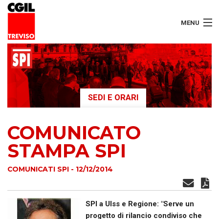
MENU
LAVORATORI
PENSIONATI
SEDI E ORARI
SERVIZI
COMUNICATO
SEGRETERIA
STAMPA SPI
SEDI
COMUNICATI SPI - 12/12/2014
CONTATTI
SPI a Ulss e Regione: "Serve un
progetto di rilancio condiviso che