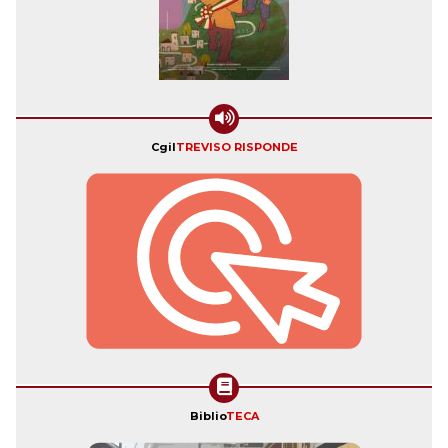
Cgil
TREVISO RISPONDE
Biblio
TECA