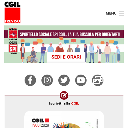
MENU
LAVORATORI
PENSIONATI
SEDI E ORARI
SERVIZI
SEGRETERIA
SEDI
CONTATTI
Iscriviti alla
CGIL