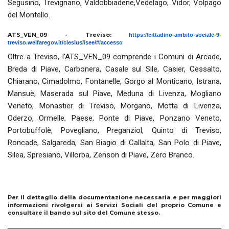
Segusino, Trevignano, Valdobbiadene,Vedelago, Vidor, Volpago
del Montello.
ATS_VEN_09 - Treviso:
https://cittadino-ambito-sociale-9-
treviso.welfaregov.it/clesius/isee/#/accesso
Oltre a Treviso, l'ATS_VEN_09 comprende i Comuni di
Arcade,
Breda di Piave, Carbonera, Casale sul Sile, Casier, Cessalto,
Chiarano, Cimadolmo, Fontanelle, Gorgo al Monticano, Istrana,
Mansuè, Maserada sul Piave, Meduna di Livenza, Mogliano
Veneto, Monastier di Treviso, Morgano, Motta di Livenza,
Oderzo, Ormelle, Paese, Ponte di Piave, Ponzano Veneto,
Portobuffolè, Povegliano, Preganziol, Quinto di Treviso,
Roncade, Salgareda, San Biagio di Callalta, San Polo di Piave,
Silea, Spresiano, Villorba, Zenson di Piave, Zero Branco.
Per il dettaglio della documentazione necessaria e per maggiori
informazioni rivolgersi ai Servizi Sociali del proprio Comune e
consultare il bando sul sito del Comune stesso.