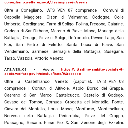
conegliano.welfaregov.it/clesius/isee/#/servizi
Oltre a Conegliano, l'ATS_VEN_07 comprende i Comuni di
Cappella Maggiore, Cison di Valmarino, Codognè, Colle
Umberto, Cordignano, Farra di Soligo, Follina, Fregona, Gaiarine,
Godega di Sant’Urbano, Mareno di Piave, Miane, Moriago della
Battaglia, Orsago, Pieve di Soligo, Refrontolo, Revine Lago, San
Fior, San Pietro di Feletto, Santa Lucia di Piave, San
Vendemiano, Sarmede, Sernaglia della Battaglia, Susegana,
Tarzo, Vazzola, Vittorio Veneto.
ATS_VEN_08 - Asolo:
https://cittadino-ambito-sociale-8-
asolo.welfaregov.it/clesius/isee/#/accesso
Oltre a Castelfranco Veneto (capofila), l'ATS_VEN_08
comprende i Comuni di Altivole, Asolo, Borso del Grappa,
Caerano di San Marco, Castelcucco, Castello di Godego,
Cavaso del Tomba, Cornuda, Crocetta del Montello, Fonte,
Giavera del Montello, Loria, Maser, Monfumo, Montebelluna,
Nervesa della Battaglia, Pederobba, Pieve del Grappa,
Possagno, Resana, Riese Pio X, San Zenone degli Ezzelini,