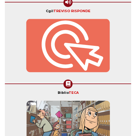
Cgil
TREVISO RISPONDE
Biblio
TECA