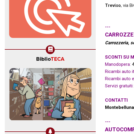
Treviso
, via B
---
CARROZZER
Carrozzeria, so
SCONTI SU 
Biblio
TECA
Manodopera:
4
Ricambi auto it
Ricambi auto e
Servizi gratuiti:
CONTATTI
Montebelluna
---
AUTOCOMF