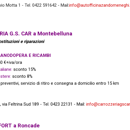
ivio Motta 1 - Tel. 0422 591642 - Mail:
info@autofficinazandomeneghi
IA G.S. CAR a Montebelluna
stituzioni e riparazioni
MANODOPERA E RICAMBI
0 €+iva/ora
aliane:
sconto 15%
stere:
sconto 8%
preventivi, servizio di ritiro
e consegna a domicilio entro 15 km
, via Feltrina Sud 189 -
Tel. 0423 22131 - Mail:
info@carrozzeriagscar.
ORT a Roncade