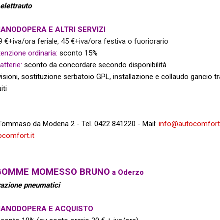
elettrauto
ANODOPERA E ALTRI SERVIZI
9 €+iva/ora feriale, 45 €+iva/ora festiva o fuoriorario
nzione ordinaria:
sconto 15%
tterie:
sconto da concordare
secondo disponibilità
isioni, sostituzione serbatoio GPL,
installazione e collaudo gancio tr
iti
a Tommaso da Modena 2 -
Tel. 0422 841220 -
Mail:
info@autocomfort.
comfort.it
GOMME MOMESSO BRUNO
a Oderzo
razione pneumatici
MANODOPERA E ACQUISTO