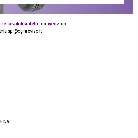
R
BREDA DI PIAVE
re la validità delle convenzioni
MONTEBELLUNA
ria.spi@cgiltreviso.it
CROCETTA DEL MONTELLO
VALDOBBIADENE
ODERZO
MOTTA DI LIVENZA
PONTE DI PIAVE
VITTORIO VENETO
+ iva
GODEGA DI SANT'URBANO