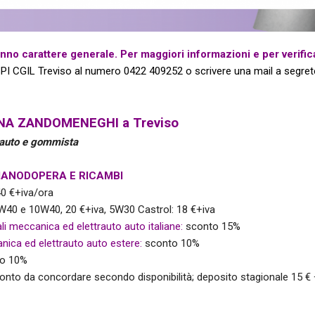
AUSE
NIDIL
anno carattere generale. Per maggiori informazioni e per verifica
SILP
SPI CGIL Treviso al numero
0422 409252 o scrivere una mail a
segrete
SLC
NA ZANDOMENEGHI a Treviso
trauto e gommista
MANODOPERA E RICAMBI
0 €+iva/ora
40 e 10W40, 20 €+iva, 5W30 Castrol: 18 €+iva
li meccanica ed elettrauto auto italiane:
sconto 15%
ica ed elettrauto auto estere:
sconto 10%
o 10%
nto da concordare secondo disponibilità; deposito stagionale 15 € 