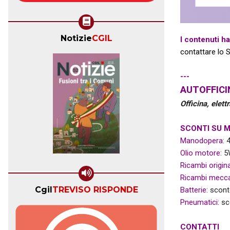
Notizie
CGIL
I contenuti h
contattare lo 
---
AUTOFFICI
Officina, elet
SCONTI SU 
Manodopera:
4
Olio motore:
5W
Ricambi origina
Ricambi meccan
Cgil
TREVISO RISPONDE
Batterie:
scont
Pneumatici:
sco
CONTATTI