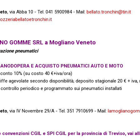
eto
, via Abba 10 -
Tel. 041 5900984 -
Mail:
bellato.tronchin@tin.it
zzeriabellatoetronchin.it
NO GOMME SRL a Mogliano Veneto
razione pneumatici
MANODOPERA E ACQUISTO
PNEUMATICI AUTO E MOTO
conto 10% (su costo 40 €+iva/ora)
iffe agevolate secondo disponibilità; deposito stagionale 20 € + iva, 
controllo periodico e programmato
sui pneumatici installati
eto
, via IV Novembre 29/A -
Tel. 351 7910699 -
Mail:
lamoglianogo
re convenzioni CGIL e SPI CGIL per la provincia di Treviso, vai a