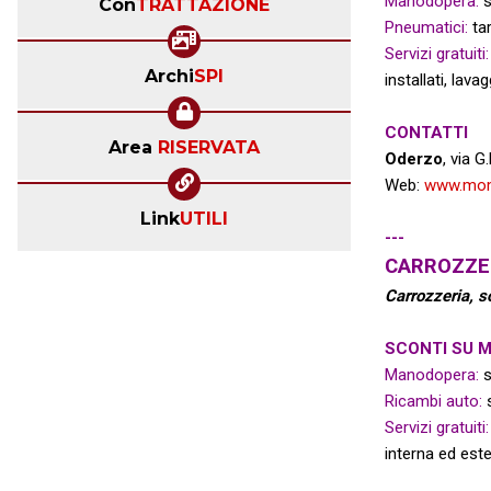
Manodopera:
s
Con
TRATTAZIONE
Pneumatici:
tar
Servizi gratuiti:
Archi
SPI
installati,
lavag
CONTATTI
Area
RISERVATA
Oderzo
, via G
Web:
www.mom
Link
UTILI
---
CARROZZE
Carrozzeria, so
SCONTI SU 
Manodopera:
s
Ricambi auto:
Servizi gratuiti:
interna ed este