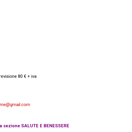
revisione 80 € + iva
mme@gmail.com
lla sezione
SALUTE E BENESSERE