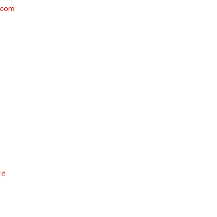
.com
it