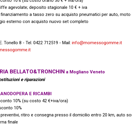
conto 10% (su costo orario 30 € + iva/ora)
iffe agevolate; deposito stagionale 10 € + iva
finanziamento a tasso zero su
acquisto pneumatici per auto, moto 
gio esterno con acquisto nuovo set completo
.E. Tonello 8 - Tel. 0422 712519 -
Mail:
info@momessogomme.it
essogomme.it
RIA BELLATO&TRONCHIN
a Mogliano Veneto
stituzioni e riparazioni
MANODOPERA E RICAMBI
conto 10% (su costo 42 €+iva/ora)
sconto 10%
preventivi, ritiro e consegna
presso il domicilio entro 20 km, auto sos
rna finale