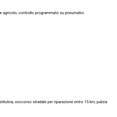
e agricolo, controllo
programmato su pneumatici
titutiva,
soccorso stradale per riparazione entro 15 km,
pulizia