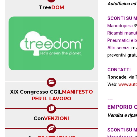
Autofficina ed 
Tree
DOM
SCONTI SU M
Manodopera:
3
Ricambi manute
Pneumatici e ba
Altri servizi:
rev
preventivi gratu
CONTATTI
Roncade
, vi
Web:
www.auto
XIX Congresso CGIL
MANIFESTO
PER IL LAVORO
---
EMPORIO 
Vendita e ripa
Con
VENZIONI
SCONTI SU 