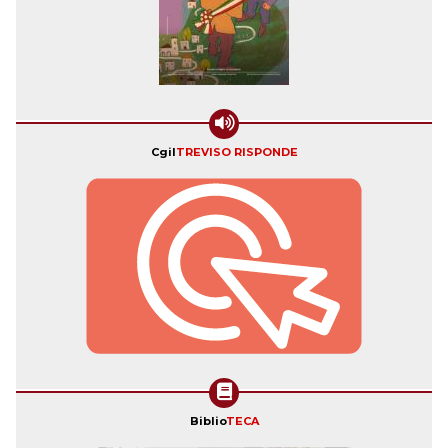
Cgil
TREVISO RISPONDE
Biblio
TECA