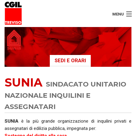
MENU
LAVORATORI
PENSIONATI
SEDI E ORARI
SERVIZI
SUNIA
SEGRETERIA
SINDACATO UNITARIO
SEDI
NAZIONALE INQUILINI E
ASSEGNATARI
CONTATTI
SUNIA
è la più grande organizzazione di inquilini privati e
assegnatari di edilizia pubblica, impegnata per:
Sostegno del diritto alla casa