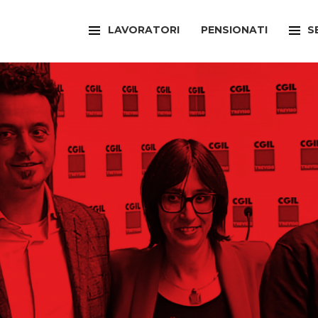
LAVORATORI
PENSIONATI
S
FILCAMS
CAA
FILCTEM
PATR
FILLEA
SPOR
FILT
UFFI
FIOM
ARTI
FISAC
SPOR
FLAI
SPOR
FLC
SUNI
FP
FED