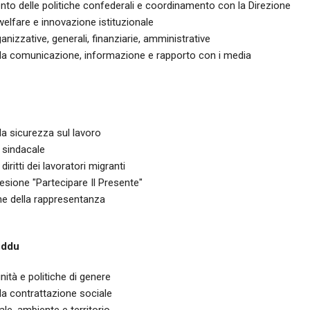
to delle politiche confederali e coordinamento con la Direzione
 welfare e innovazione istituzionale
ganizzative, generali, finanziarie, amministrative
ella comunicazione, informazione e rapporto con i media
lla sicurezza sul lavoro
sindacale
 diritti dei lavoratori migranti
sione "Partecipare Il Presente"
ne della rappresentanza
eddu
nità e politiche di genere
lla contrattazione sociale