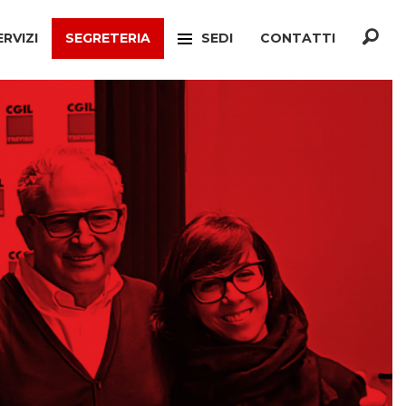
ERVIZI
SEGRETERIA
SEDI
CONTATTI
F
TREVISO
ONATO INCA
MOGLIANO VENETO
TELLO MIGRANTI
PAESE
CIO VERTENZE
RONCADE
GIANATO
VILLORBA
TELLO DIMISSIONI
CASTELFRANCO VENETO
TELLO SOCIALE
ONÈ DI FONTE
A
CONEGLIANO
ERCONSUMATORI
PIEVE DI SOLIGO