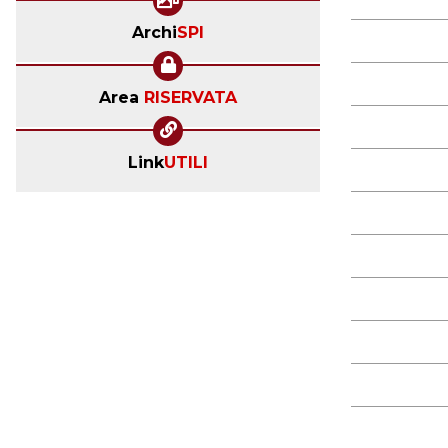
Archi
SPI
Area
RISERVATA
Link
UTILI