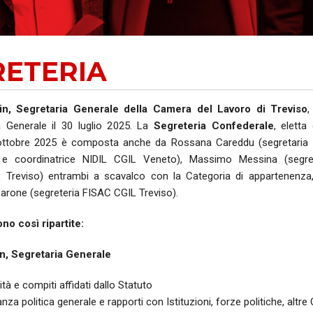
AUSE
NIDIL
RETERIA
SILP
SLC
in, Segretaria Generale della Camera del Lavoro di Treviso
,
a Generale il 30 luglio 2025. La
Segreteria Confederale
, eletta
 ottobre 2025 è composta anche da Rossana Careddu (segretaria 
 e coordinatrice NIDIL CGIL Veneto), Massimo Messina (segret
Treviso) entrambi a scavalco con la Categoria di appartenenza,
arone (segreteria FISAC CGIL Treviso).
no così ripartite:
n, Segretaria Generale
tà e compiti affidati dallo Statuto
za politica generale e rapporti con Istituzioni, forze politiche, altre