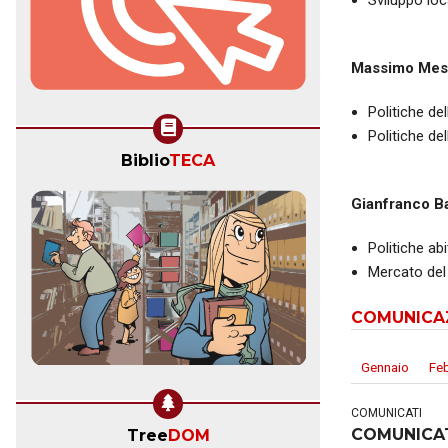
Sviluppo loc
Massimo Mes
Politiche de
Politiche del
Biblio
TECA
Gianfranco B
Politiche abi
Mercato del
COMUNICA
Gennaio
Fe
COMUNICATI
COMUNICA
Tree
DOM