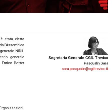
R
BREDA DI PIAVE
MONTEBELLUNA
CROCETTA DEL MONTELLO
 è stata eletta
VALDOBBIADENE
 dall'Assemblea
generale NIDIL
ODERZO
ario generale
Segretaria Generale CGIL Treviso
 Enrico Botter
Pasqualin Sara
MOTTA DI LIVENZA
sara.pasqualin@cgiltreviso.it
PONTE DI PIAVE
VITTORIO VENETO
GODEGA DI SANT'URBANO
 Organizzazioni