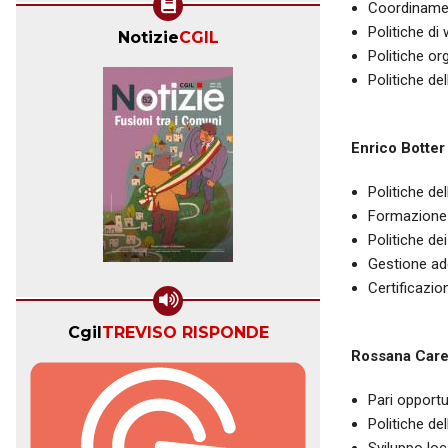
Coordinamen
Politiche di
Notizie
CGIL
Politiche or
Politiche d
Enrico Botter
Politiche de
Formazione 
Politiche dei
Gestione ade
Certificazio
Cgil
TREVISO RISPONDE
Rossana Car
Pari opportu
Politiche de