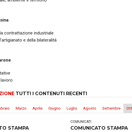
ale, ambiente e territorio
sina
lla contrattazione industriale
l'artigianato e della bilateralità
arone
tative
 lavoro
ZIONE
TUTTI I CONTENUTI RECENTI
bbraio
Marzo
Aprile
Giugno
Luglio
Agosto
Settembre
Ot
COMUNICATI
TO STAMPA
COMUNICATO STAMPA