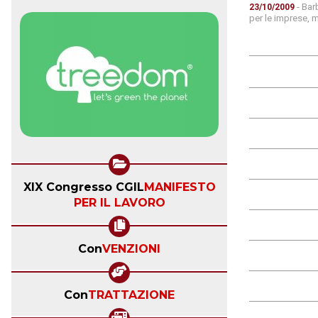
- Bar
23/10/2009
per le imprese, 
XIX Congresso CGIL
MANIFESTO
PER IL LAVORO
Con
VENZIONI
Con
TRATTAZIONE