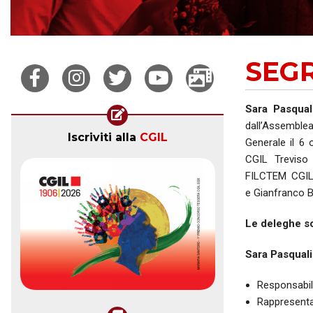
SEG
Sara Pasqual
dall’Assemble
Iscriviti alla
CGIL
Generale il 6
CGIL Treviso
FILCTEM CGIL 
e Gianfranco B
Le deleghe so
Sara Pasquali
Responsabili
Rappresentan