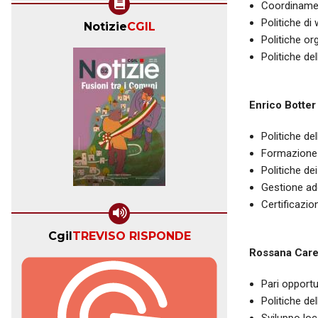
Coordinamen
Politiche di
Notizie
CGIL
Politiche or
Politiche d
Enrico Botter
Politiche de
Formazione 
Politiche dei
Gestione ade
Certificazio
Cgil
TREVISO RISPONDE
Rossana Car
Pari opportu
Politiche de