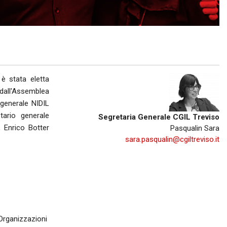
R
BREDA DI PIAVE
MONTEBELLUNA
CROCETTA DEL MONTELLO
 è stata eletta
VALDOBBIADENE
 dall'Assemblea
generale NIDIL
ODERZO
ario generale
Segretaria Generale CGIL Treviso
 Enrico Botter
Pasqualin Sara
MOTTA DI LIVENZA
sara.pasqualin@cgiltreviso.it
PONTE DI PIAVE
VITTORIO VENETO
GODEGA DI SANT'URBANO
 Organizzazioni