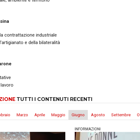
ale, ambiente e territorio
sina
lla contrattazione industriale
l'artigianato e della bilateralità
arone
tative
 lavoro
ZIONE
TUTTI I CONTENUTI RECENTI
bbraio
Marzo
Aprile
Maggio
Giugno
Agosto
Settembre
O
INFORMAZIONI