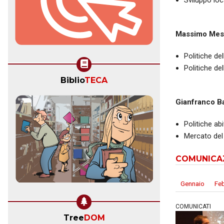
Sviluppo loc
Massimo Mes
Politiche de
Politiche del
Biblio
TECA
Gianfranco B
Politiche abi
Mercato del
COMUNICA
Gennaio
Fe
COMUNICATI
Tree
DOM