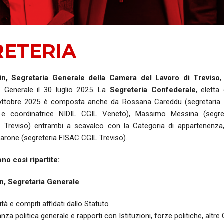
AUSE
NIDIL
RETERIA
SILP
SLC
in, Segretaria Generale della Camera del Lavoro di Treviso
,
a Generale il 30 luglio 2025. La
Segreteria Confederale
, eletta
 ottobre 2025 è composta anche da Rossana Careddu (segretaria 
 e coordinatrice NIDIL CGIL Veneto), Massimo Messina (segret
Treviso) entrambi a scavalco con la Categoria di appartenenza,
arone (segreteria FISAC CGIL Treviso).
no così ripartite:
n, Segretaria Generale
tà e compiti affidati dallo Statuto
za politica generale e rapporti con Istituzioni, forze politiche, altre