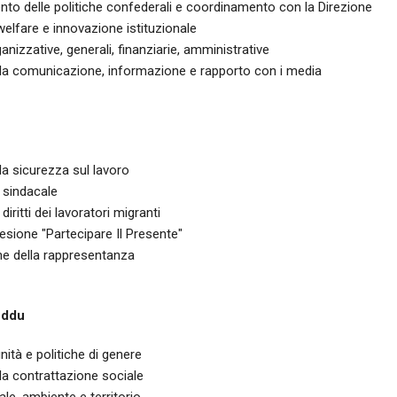
to delle politiche confederali e coordinamento con la Direzione
 welfare e innovazione istituzionale
ganizzative, generali, finanziarie, amministrative
ella comunicazione, informazione e rapporto con i media
lla sicurezza sul lavoro
sindacale
 diritti dei lavoratori migranti
sione "Partecipare Il Presente"
ne della rappresentanza
eddu
nità e politiche di genere
lla contrattazione sociale