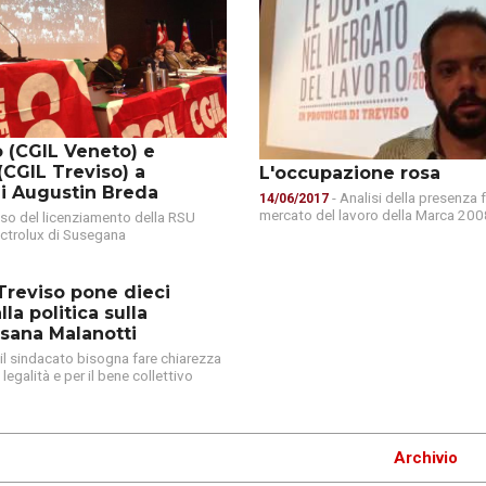
o (CGIL Veneto) e
CGIL Treviso) a
L'occupazione rosa
i Augustin Breda
- Analisi della presenza 
14/06/2017
mercato del lavoro della Marca 20
caso del licenziamento della RSU
ectrolux di Susegana
Treviso pone dieci
a politica sulla
sana Malanotti
 il sindacato bisogna fare chiarezza
a legalità e per il bene collettivo
Archivio