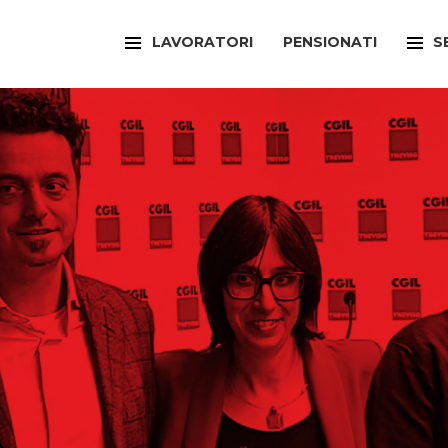
LAVORATORI
PENSIONATI
S
FILCAMS
CAA
FILCTEM
PATR
FILLEA
SPOR
FILT
UFFI
FIOM
ARTI
FISAC
SPOR
FLAI
SPOR
FLC
SUNI
FP
FED