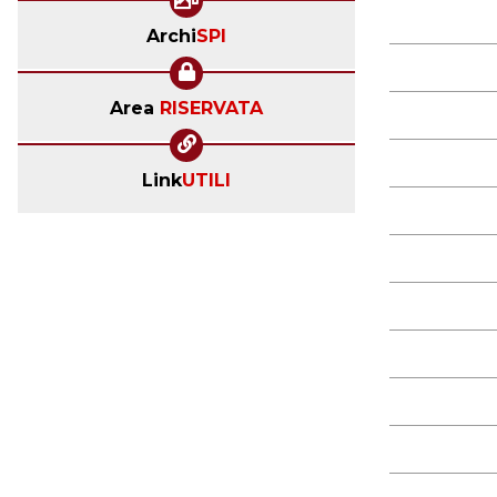
Archi
SPI
Area
RISERVATA
Link
UTILI