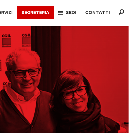
ERVIZI
SEGRETERIA
SEDI
CONTATTI
F
TREVISO
ONATO INCA
MOGLIANO VENETO
TELLO MIGRANTI
PAESE
CIO VERTENZE
RONCADE
GIANATO
VILLORBA
TELLO DIMISSIONI
CASTELFRANCO VENETO
TELLO SOCIALE
ONÈ DI FONTE
A
CONEGLIANO
ERCONSUMATORI
PIEVE DI SOLIGO