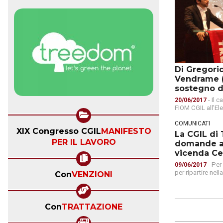
Di Gregori
Vendrame (
sostegno d
- Il 
20/06/2017
FIOM CGIL all'El
COMUNICATI
XIX Congresso CGIL
MANIFESTO
La CGIL di 
PER IL LAVORO
domande all
vicenda Ce
- Per
09/06/2017
per ripartire nell
Con
VENZIONI
Con
TRATTAZIONE