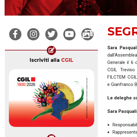
SEG
Sara Pasqual
dall’Assemble
Iscriviti alla
CGIL
Generale il 6
CGIL Treviso
FILCTEM CGIL 
e Gianfranco B
Le deleghe so
Sara Pasquali
Responsabili
Rappresentan