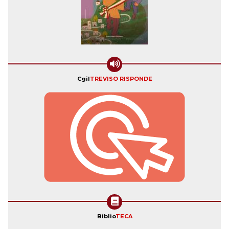
Cgil
TREVISO RISPONDE
Biblio
TECA