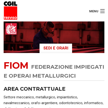
MENU
LAVORATORI
PENSIONATI
SEDI E ORARI
SERVIZI
FIOM
SEGRETERIA
FEDERAZIONE IMPIEGATI
SEDI
E OPERAI METALLURGICI
CONTATTI
AREA CONTRATTUALE
Settore meccanico, metallurgico, impiantistico,
navalmeccanico, orafo-argentiere, odontotecnico, informatico,