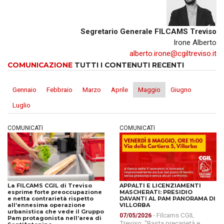
Segretario Generale FILCAMS Treviso
Irone Alberto
alberto.irone@cgiltreviso.it
COMUNICAZIONE
TUTTI I CONTENUTI RECENTI
Gennaio
Febbraio
Marzo
Aprile
Maggio
Giugno
Luglio
COMUNICATI
COMUNICATI
La FILCAMS CGIL di Treviso
APPALTI E LICENZIAMENTI
esprime forte preoccupazione
MASCHERATI: PRESIDIO
e netta contrarietà rispetto
DAVANTI AL PAM PANORAMA DI
all’ennesima operazione
VILLORBA
urbanistica che vede il Gruppo
- Filcams CGIL
07/05/2026
Pam protagonista nell’area di
Treviso: “Basta precarietà e