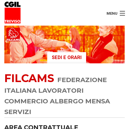
MENU
LAVORATORI
PENSIONATI
SEDI E ORARI
SERVIZI
FILCAMS
SEGRETERIA
FEDERAZIONE
SEDI
ITALIANA LAVORATORI
COMMERCIO ALBERGO MENSA
CONTATTI
SERVIZI
AREA CONTRATTUALE