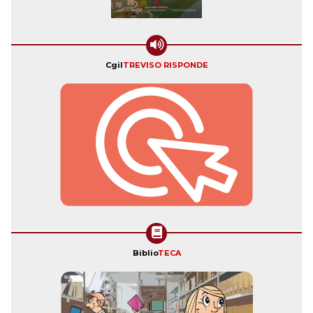
Cgil
TREVISO RISPONDE
Biblio
TECA