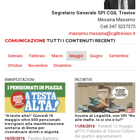
Segretario Generale SPI CGIL Treviso
Messina Massimo
Cell 347 5237375
massimo.messina@cgiltreviso.it
COMUNICAZIONE
TUTTI I CONTENUTI RECENTI
Gennaio
Febbraio
Marzo
Maggio
Giugno
Settembre
Ottobre
Novembre
Dicembre
MANIFESTAZIONI
INIZIATIVE
“A testa alta!” Giovedì 19
Scuola di Legalità, con SPI “No
maggio oltre 500 pensionati
alle mafie. Io ci sto e tu?”
trevigiani alla manifestazione
- Venerdì 13 maggio
11/05/2016
unitaria di Roma per
all’ITC Palladio di Treviso l’ultimo
rivendicare diritti e dignità
dei quattro appuntamenti
- Paolino Barbiero:
16/05/2016