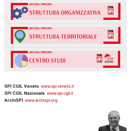
SPI CGIL Veneto
:
www.spi.veneto.it
SPI CGIL Nazionale
:
www.spi.cgil.it
ArchiSPI
:
www.archispi.org