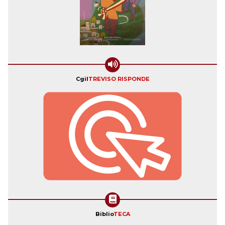
Cgil
TREVISO RISPONDE
Biblio
TECA