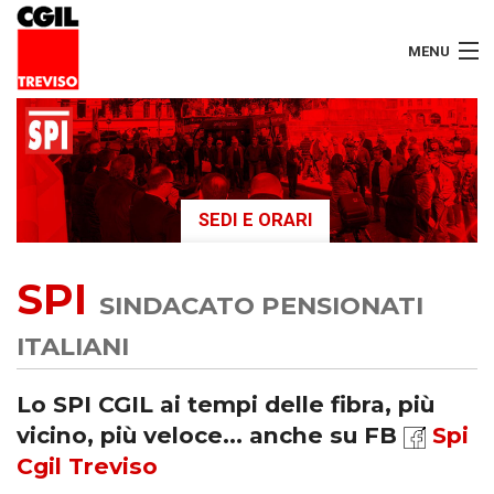
MENU
LAVORATORI
PENSIONATI
SEDI E ORARI
SERVIZI
SPI
SEGRETERIA
SINDACATO PENSIONATI
SEDI
ITALIANI
CONTATTI
Lo SPI CGIL ai tempi delle fibra, più
vicino, più veloce... anche su FB
Spi
Cgil Treviso