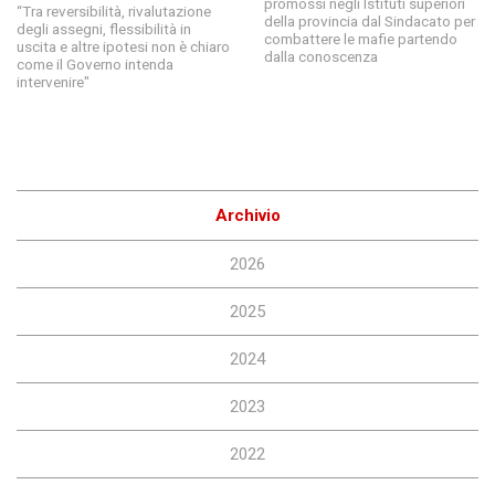
promossi negli Istituti superiori
“Tra reversibilità, rivalutazione
della provincia dal Sindacato per
degli assegni, flessibilità in
combattere le mafie partendo
uscita e altre ipotesi non è chiaro
dalla conoscenza
come il Governo intenda
intervenire"
Archivio
2026
2025
2024
2023
2022