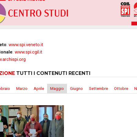
eto
:
www.spi.veneto.it
ionale
:
www.spi.cgil.it
.archispi.org
ZIONE
TUTTI I CONTENUTI RECENTI
bbraio
Marzo
Aprile
Maggio
Giugno
Settembre
Ottobre
N