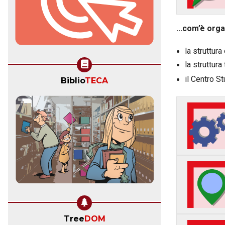
...com’è orga
la struttura
la struttura
il Centro St
Biblio
TECA
Tree
DOM