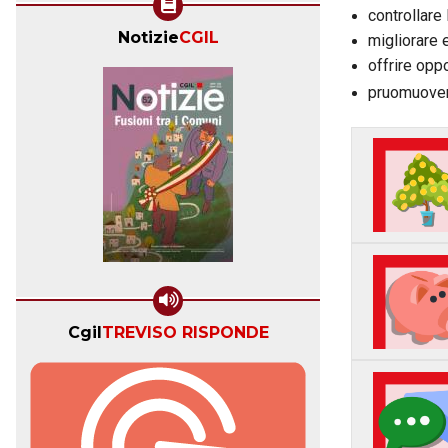
controllare
Notizie
CGIL
migliorare e
offrire oppo
pruomuovere
Cgil
TREVISO RISPONDE