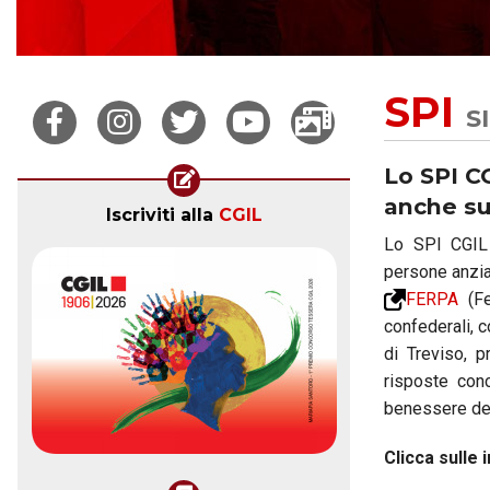
SPI
S
Lo SPI CG
anche s
Iscriviti alla
CGIL
Lo SPI CGIL 
persone anzia
FERPA
(Fe
confederali, c
di Treviso, p
risposte conc
benessere degl
Clicca sulle 