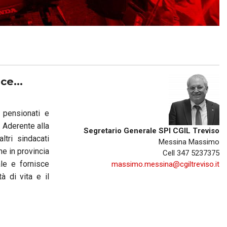
R
BREDA DI PIAVE
MONTEBELLUNA
CROCETTA DEL MONTELLO
ce...
VALDOBBIADENE
 pensionati e
ODERZO
 Aderente alla
Segretario Generale SPI CGIL Treviso
MOTTA DI LIVENZA
ltri sindacati
Messina Massimo
he in provincia
Cell 347 5237375
PONTE DI PIAVE
ale e fornisce
massimo.messina@cgiltreviso.it
à di vita e il
VITTORIO VENETO
GODEGA DI SANT'URBANO