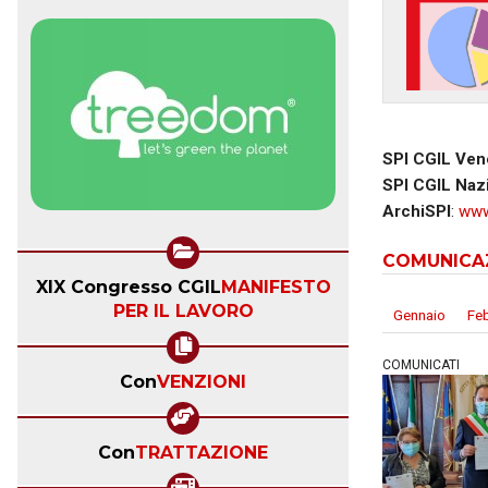
SPI CGIL Ven
SPI CGIL Naz
ArchiSPI
:
www
COMUNICA
XIX Congresso CGIL
MANIFESTO
PER IL LAVORO
Gennaio
Fe
COMUNICATI
Con
VENZIONI
Con
TRATTAZIONE