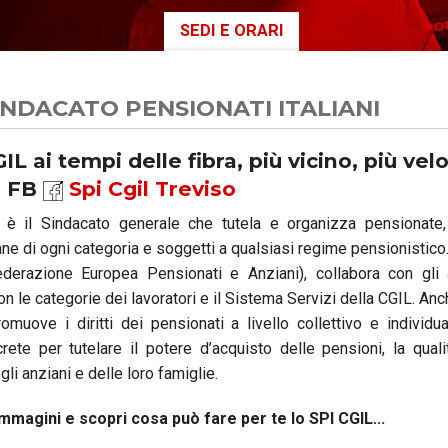
SEDI E ORARI
AUSE
NIDIL
SILP
INDACATO PENSIONATI ITALIANI
SLC
IL ai tempi delle fibra, più vicino, più velo
u FB
Spi Cgil Treviso
è il Sindacato generale che tutela e organizza pensionate,
ne di ogni categoria e soggetti a qualsiasi regime pensionistico.
derazione Europea Pensionati e Anziani), collabora con gli a
on le categorie dei lavoratori e il Sistema Servizi della CGIL. Anc
romuove i diritti dei pensionati a livello collettivo e individu
rete per tutelare il potere d’acquisto delle pensioni, la qualit
i anziani e delle loro famiglie.
immagini e scopri cosa può fare per te lo SPI CGIL...