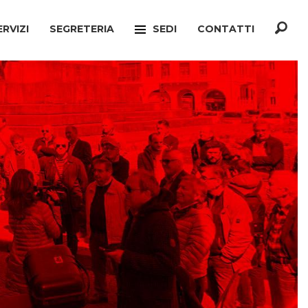
ERVIZI
SEGRETERIA
SEDI
CONTATTI
F
TREVISO
ONATO INCA
MOGLIANO VENETO
TELLO MIGRANTI
PAESE
CIO VERTENZE
RONCADE
GIANATO
VILLORBA
TELLO DIMISSIONI
CASTELFRANCO VENETO
TELLO SOCIALE
ONÈ DI FONTE
A
CONEGLIANO
ERCONSUMATORI
PIEVE DI SOLIGO