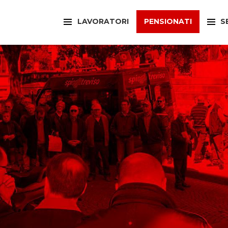
LAVORATORI
PENSIONATI
S
FILCAMS
CAA
FILCTEM
PATR
FILLEA
SPOR
FILT
UFFI
FIOM
ARTI
FISAC
SPOR
FLAI
SPOR
FLC
SUNI
FP
FED