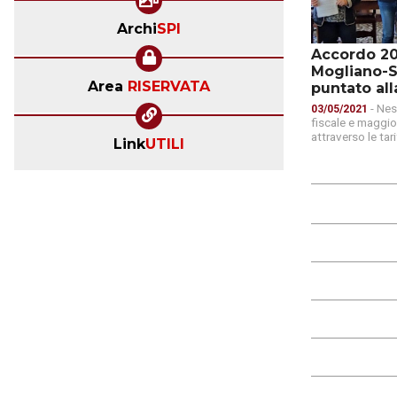
Archi
SPI
Accordo 2
Mogliano-S
Area
RISERVATA
puntato alla
- Nes
03/05/2021
fiscale e maggior
attraverso le tari
Link
UTILI