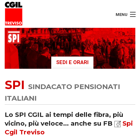
MENU
LAVORATORI
PENSIONATI
SEDI E ORARI
SERVIZI
SPI
SEGRETERIA
SINDACATO PENSIONATI
SEDI
ITALIANI
CONTATTI
Lo SPI CGIL ai tempi delle fibra, più
vicino, più veloce... anche su FB
Spi
Cgil Treviso