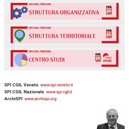
SPI CGIL Veneto
:
www.spi.veneto.it
SPI CGIL Nazionale
:
www.spi.cgil.it
ArchiSPI
:
www.archispi.org