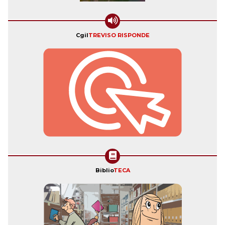
Cgil
TREVISO RISPONDE
Biblio
TECA