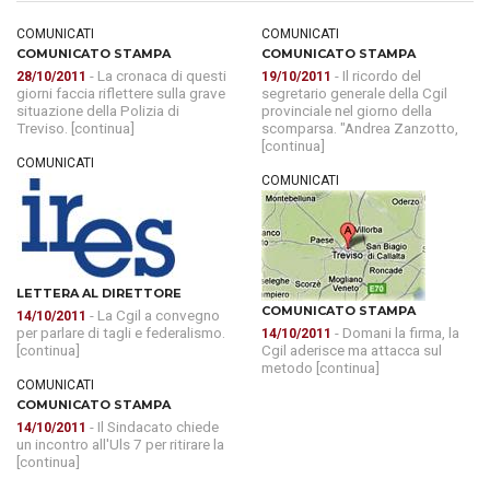
COMUNICATI
COMUNICATI
COMUNICATO STAMPA
COMUNICATO STAMPA
- La cronaca di questi
- Il ricordo del
28/10/2011
19/10/2011
giorni faccia riflettere sulla grave
segretario generale della Cgil
situazione della Polizia di
provinciale nel giorno della
Treviso. [continua]
scomparsa. "Andrea Zanzotto,
[continua]
COMUNICATI
COMUNICATI
LETTERA AL DIRETTORE
COMUNICATO STAMPA
- La Cgil a convegno
14/10/2011
per parlare di tagli e federalismo.
- Domani la firma, la
14/10/2011
[continua]
Cgil aderisce ma attacca sul
metodo [continua]
COMUNICATI
COMUNICATO STAMPA
- Il Sindacato chiede
14/10/2011
un incontro all'Uls 7 per ritirare la
[continua]