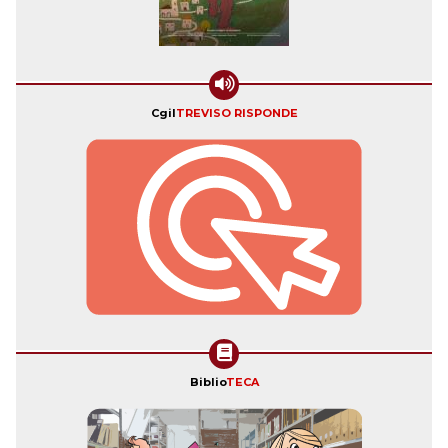
Cgil
TREVISO RISPONDE
Biblio
TECA