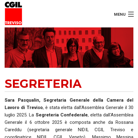
MENU
LAVORATORI
PENSIONATI
SERVIZI
SEGRETERIA
SEGRETERIA
SEDI
Sara Pasqualin, Segretaria Generale della Camera del
Lavoro di Treviso
, è stata eletta dall’Assemblea Generale il 30
CONTATTI
luglio 2025. La
Segreteria Confederale
, eletta dall'Assemblea
Generale il 6 ottobre 2025 è composta anche da Rossana
Careddu (segretaria generale NIDIL CGIL Treviso e
coordinatrice NIDIL CGIL Veneto), Massimo Messina