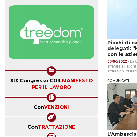
Picchi di c
delegati: 
con le azi
- La 
30/06/2022
arrivare all’allo
situazioni di risc
XIX Congresso CGIL
MANIFESTO
COMUNICATI
PER IL LAVORO
Con
VENZIONI
Con
TRATTAZIONE
L’Ambasciat