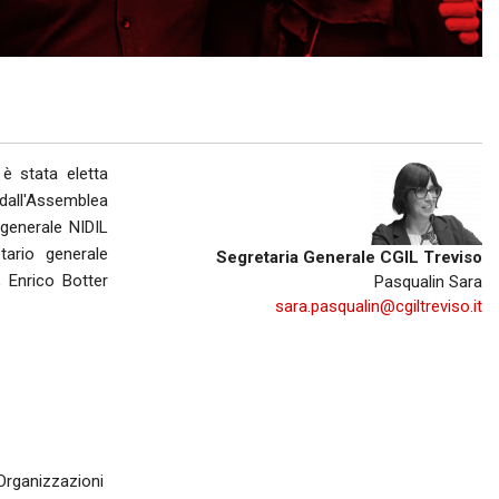
R
BREDA DI PIAVE
MONTEBELLUNA
CROCETTA DEL MONTELLO
 è stata eletta
VALDOBBIADENE
 dall'Assemblea
generale NIDIL
ODERZO
ario generale
Segretaria Generale CGIL Treviso
 Enrico Botter
Pasqualin Sara
MOTTA DI LIVENZA
sara.pasqualin@cgiltreviso.it
PONTE DI PIAVE
VITTORIO VENETO
GODEGA DI SANT'URBANO
 Organizzazioni