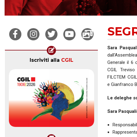
SEG
Sara Pasqual
dall’Assemble
Iscriviti alla
CGIL
Generale il 6
CGIL Treviso
FILCTEM CGIL 
e Gianfranco B
Le deleghe so
Sara Pasquali
Responsabili
Rappresentan