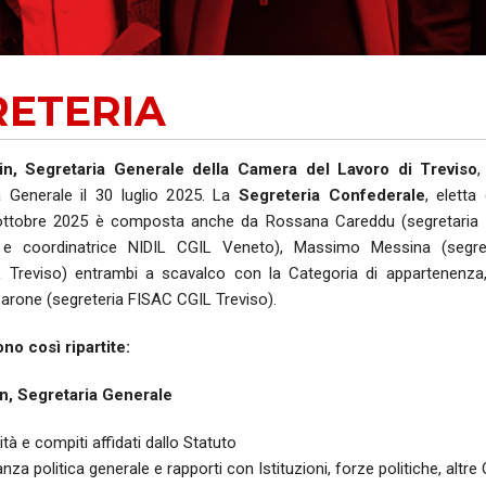
AUSE
NIDIL
RETERIA
SILP
SLC
in, Segretaria Generale della Camera del Lavoro di Treviso
,
a Generale il 30 luglio 2025. La
Segreteria Confederale
, eletta
 ottobre 2025 è composta anche da Rossana Careddu (segretaria 
 e coordinatrice NIDIL CGIL Veneto), Massimo Messina (segret
Treviso) entrambi a scavalco con la Categoria di appartenenza,
arone (segreteria FISAC CGIL Treviso).
no così ripartite:
n, Segretaria Generale
tà e compiti affidati dallo Statuto
za politica generale e rapporti con Istituzioni, forze politiche, altre