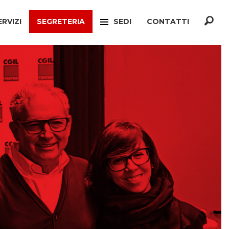
ERVIZI
SEGRETERIA
SEDI
CONTATTI
F
TREVISO
ONATO INCA
MOGLIANO VENETO
TELLO MIGRANTI
PAESE
CIO VERTENZE
RONCADE
GIANATO
VILLORBA
TELLO DIMISSIONI
CASTELFRANCO VENETO
TELLO SOCIALE
ONÈ DI FONTE
A
CONEGLIANO
ERCONSUMATORI
PIEVE DI SOLIGO