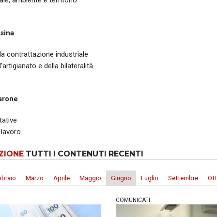
ale, ambiente e territorio
sina
lla contrattazione industriale
l'artigianato e della bilateralità
arone
tative
 lavoro
ZIONE
TUTTI I CONTENUTI RECENTI
bbraio
Marzo
Aprile
Maggio
Giugno
Luglio
Settembre
Ot
COMUNICATI