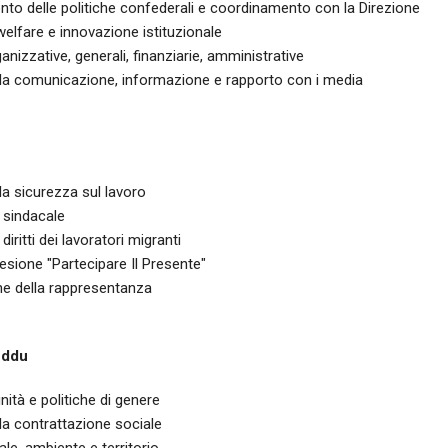
to delle politiche confederali e coordinamento con la Direzione
 welfare e innovazione istituzionale
ganizzative, generali, finanziarie, amministrative
ella comunicazione, informazione e rapporto con i media
lla sicurezza sul lavoro
sindacale
 diritti dei lavoratori migranti
sione "Partecipare Il Presente"
ne della rappresentanza
eddu
nità e politiche di genere
lla contrattazione sociale