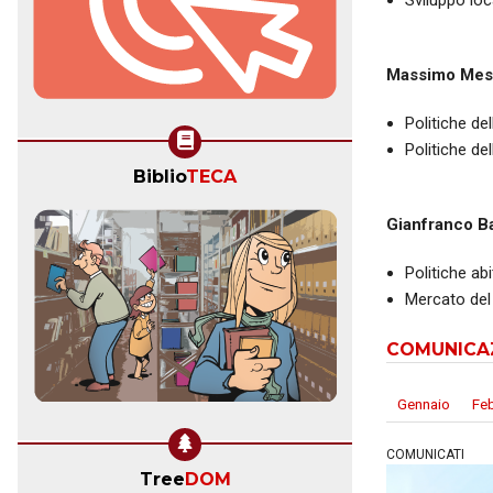
Sviluppo loc
Massimo Mes
Politiche de
Politiche del
Biblio
TECA
Gianfranco B
Politiche abi
Mercato del
COMUNICA
Gennaio
Fe
COMUNICATI
Tree
DOM