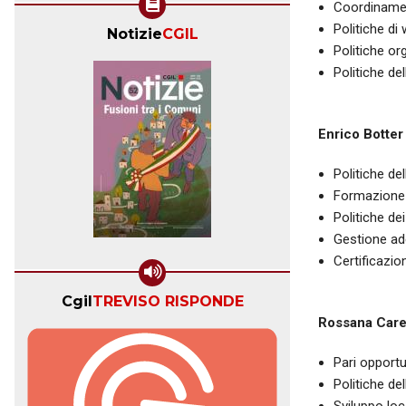
Coordinamen
Politiche di
Notizie
CGIL
Politiche or
Politiche d
Enrico Botter
Politiche de
Formazione 
Politiche dei
Gestione ade
Certificazio
Cgil
TREVISO RISPONDE
Rossana Car
Pari opportu
Politiche de