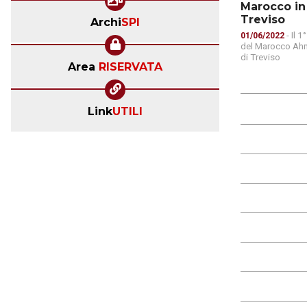
Marocco in 
Treviso
Archi
SPI
- Il 
01/06/2022
del Marocco Ahm
di Treviso
Area
RISERVATA
Link
UTILI