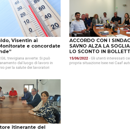
aldo, Visentin ai
ACCORDO CON I SINDAC
“Monitorate e concordate
SAVNO ALZA LA SOGLIA 
ende”
LO SCONTO IN BOLLET
CGIL trevigiana avverte: Si può
- Gli utenti interessati c
15/06/2022
ntanamento dal luogo di lavoro in
propria situazione Isee nei Caaf aut
hio per la salute dei lavoratori
ore itinerante del