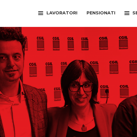
LAVORATORI
PENSIONATI
S
FILCAMS
CAA
FILCTEM
PATR
FILLEA
SPOR
FILT
UFFI
FIOM
ARTI
FISAC
SPOR
FLAI
SPOR
FLC
SUNI
FP
FED