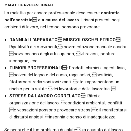
MALATTIE PROFESSIONALI
La malattia per essere professionale deve essere
contratta
nell’esercizio e a causa del lavoro.
I rischi presenti negli
ambienti di lavoro, nel tempo, possono provocare:
DANNI ALL’APPARATO MUSCOLOSCHELETRICO:
Ripetitività dei movimenti,movimentazione manuale carichi,
sovraccarico degli arti superiori, vibrazioni, posture
incongrue, ecc.
TUMORI PROFESSIONALI:
Prodotti chimici e agenti fisici,
polveri del legno e del cuoio, raggi solari, pesticidi,
fitofarmaci, radiazioni ionizzanti, etc. rappresentano un
rischio per la salute dei lavoratori e delle lavoratrici.
STRESS DA LAVORO CORRELATO:
Ritmi e
organizzazione del lavoro, condizioni ambientali, conflitti
e vessazioni possono provocare stress e il manifestarsi
di disturbi ansiosi, insonnia e senso di inadeguatezza.
Se pensi che il tuo problema di salutesia causato dal lavoro,