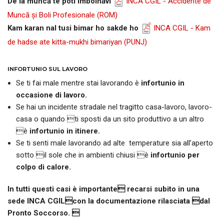
De la muncă
te poti îmbolnă
vi
INCA CGIL - Accidente de
Muncă și Boli Profesionale
(ROM)
Kam karan nal tusi bimar ho sakde ho
INCA CGIL - Kam
de hadse ate kitta-mukhi bimariyan
(PUNJ)
INFORTUNIO SUL LAVORO
Se ti fai male mentre stai lavorando è
infortunio in
occasione di lavoro.
Se hai un incidente stradale nel tragitto casa-lavoro, lavoro-
casa o quando ti sposti da un sito produttivo a un altro
è
infortunio in itinere.
Se ti senti male lavorando ad alte temperature sia all’aperto
sotto il sole che in ambienti chiusi è
infortunio per
colpo di calore.
In tutti questi casi è importante recarsi subito in una
sede INCA CGILcon la documentazione rilasciata dal
Pronto Soccorso. 