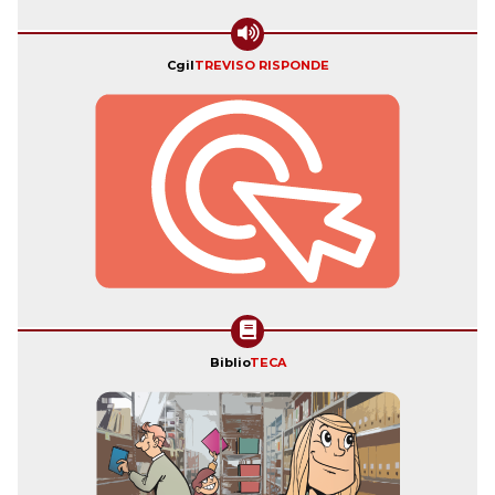
Cgil
TREVISO RISPONDE
Biblio
TECA