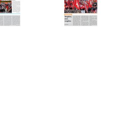
AUSE
NIDIL
SILP
SLC