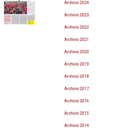
Archivio 2024
R
BREDA DI PIAVE
Archivio 2023
MONTEBELLUNA
Archivio 2022
CROCETTA DEL MONTELLO
Archivio 2021
VALDOBBIADENE
Archivio 2020
ODERZO
Archivio 2019
Archivio 2018
MOTTA DI LIVENZA
Archivio 2017
PONTE DI PIAVE
Archivio 2016
VITTORIO VENETO
Archivio 2015
GODEGA DI SANT'URBANO
Archivio 2014