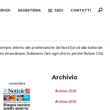
ERVIZI
SEGRETERIA
SEDI
CONTATTI
F
TREVISO
ONATO INCA
MOGLIANO VENETO
TELLO MIGRANTI
PAESE
 sempre attento alle problematiche del Nord Est ed alla tutela dei
fusioni straordinarie. Dobbiamo fare ogni sforzo perché Notizie CGIL
CIO VERTENZE
RONCADE
GIANATO
VILLORBA
Archivio
TELLO DIMISSIONI
CASTELFRANCO VENETO
novembre
TELLO SOCIALE
ONÈ DI FONTE
Archivio 2026
A
CONEGLIANO
Archivio 2025
ERCONSUMATORI
PIEVE DI SOLIGO