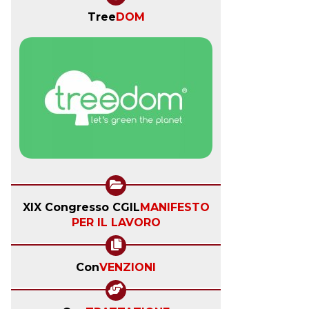
Tree
DOM
XIX Congresso CGIL
MANIFESTO
PER IL LAVORO
Con
VENZIONI