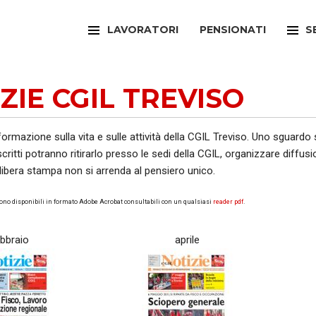
LAVORATORI
PENSIONATI
S
FILCAMS
CAA
ZIE CGIL TREVISO
FILCTEM
PATR
FILLEA
SPOR
nformazione sulla vita e sulle attività della CGIL Treviso. Uno sguardo
 iscritti potranno ritirarlo presso le sedi della CGIL, organizzare dif
FILT
UFFI
 libera stampa non si arrenda al pensiero unico.
FIOM
ARTI
ono disponibili in formato Adobe Acrobat consultabili con un qualsiasi
reader pdf
.
FISAC
SPOR
ebbraio
aprile
FLAI
SPOR
FLC
SUNI
FP
FED