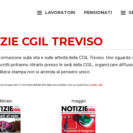
LAVORATORI
PENSIONATI
S
FILCAMS
CAA
ZIE CGIL TREVISO
FILCTEM
PATR
FILLEA
SPOR
nformazione sulla vita e sulle attività della CGIL Treviso. Uno sguardo
 iscritti potranno ritirarlo presso le sedi della CGIL, organizzare dif
FILT
UFFI
 libera stampa non si arrenda al pensiero unico.
FIOM
ARTI
ono disponibili in formato Adobe Acrobat consultabili con un qualsiasi
reader pdf
.
FISAC
SPOR
ebbraio
maggio
FLAI
SPOR
FLC
SUNI
FP
FED