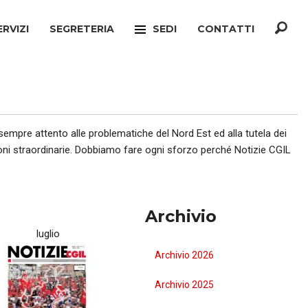
ERVIZI
SEGRETERIA
SEDI
CONTATTI
F
TREVISO
ONATO INCA
MOGLIANO VENETO
TELLO MIGRANTI
PAESE
 sempre attento alle problematiche del Nord Est ed alla tutela dei
fusioni straordinarie. Dobbiamo fare ogni sforzo perché Notizie CGIL
CIO VERTENZE
RONCADE
GIANATO
VILLORBA
Archivio
TELLO DIMISSIONI
CASTELFRANCO VENETO
luglio
TELLO SOCIALE
ONÈ DI FONTE
Archivio 2026
A
CONEGLIANO
Archivio 2025
ERCONSUMATORI
PIEVE DI SOLIGO