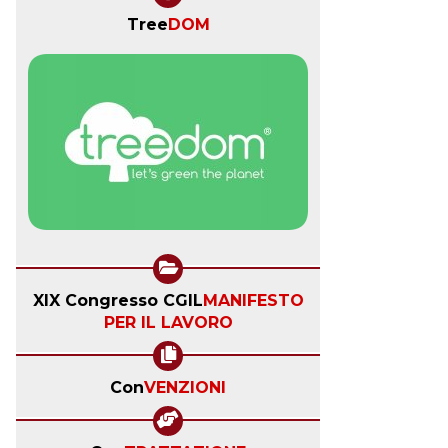
Tree
DOM
XIX Congresso CGIL
MANIFESTO
PER IL LAVORO
Con
VENZIONI