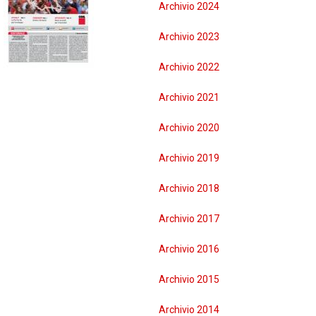
Archivio 2024
R
BREDA DI PIAVE
Archivio 2023
MONTEBELLUNA
Archivio 2022
CROCETTA DEL MONTELLO
Archivio 2021
VALDOBBIADENE
Archivio 2020
ODERZO
Archivio 2019
Archivio 2018
MOTTA DI LIVENZA
Archivio 2017
PONTE DI PIAVE
Archivio 2016
VITTORIO VENETO
Archivio 2015
GODEGA DI SANT'URBANO
Archivio 2014