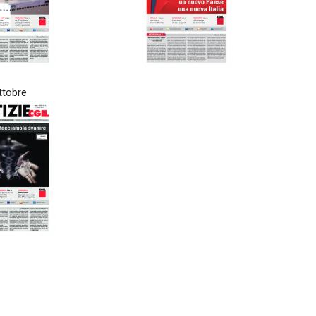
AUSE
NIDIL
SILP
ttobre
SLC