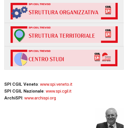
SPI CGIL Veneto
:
www.spi.veneto.it
SPI CGIL Nazionale
:
www.spi.cgil.it
ArchiSPI
:
www.archispi.org