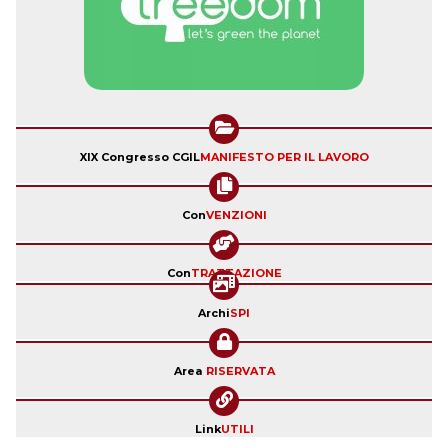
XIX Congresso CGIL
MANIFESTO PER IL LAVORO
Con
VENZIONI
Con
TRATTAZIONE
Archi
SPI
Area
RISERVATA
Link
UTILI