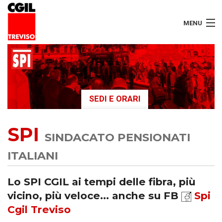
MENU
LAVORATORI
PENSIONATI
SEDI E ORARI
SERVIZI
SPI
SEGRETERIA
SINDACATO PENSIONATI
SEDI
ITALIANI
CONTATTI
Lo SPI CGIL ai tempi delle fibra, più
vicino, più veloce... anche su FB
Spi
Cgil Treviso