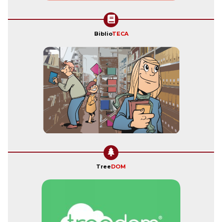
Biblio
TECA
Tree
DOM