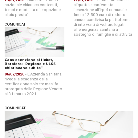
29/07/2020
22/07/2020
nazionale chiarisca contenuti,
aliquote e confermata
tempi e modalità di erogazione
l’esenzione all’Irpef comunale
al più presto”
fino a 12.500 euro di reddito
annuo, condivisa la piattaforma
di interventi di welfare legati
COMUNICATI
all’emergenza sanitaria a
sostegno di famiglie e di attività
Caos esenzione al ticket,
Barbiero: “Regione e ULSS
chiariscano subito”
- L’Azienda Sanitaria
06/07/2020
rivede la scadenza della
certificazione solo tre mesi fa
prorogata dalla Regione Veneto
al 31 marzo 2021
COMUNICATI