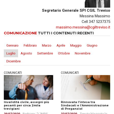
Segretario Generale SPI CGIL Treviso
Messina Massimo
Cell 347 5237375
massimo.messina@cgiltreviso.it
COMUNICAZIONE
TUTTI I CONTENUTI RECENTI
Gennaio
Febbraio
Marzo
Aprile
Maggio
Giugno
Luglio
Agosto
Settembre
Ottobre
Novembre
Dicembre
COMUNICATI
COMUNICATI
Invalidità civile, assegni più
Rinnovata l’intesa tra
pesanti per circa 2mila
Sindacati e l’Amministrazione
trevigiani
di Preganziol
- Barbiero: “L’INPS
- Tenute bloccate le