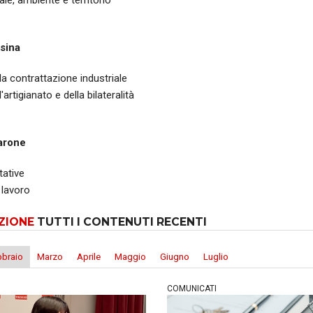
ale, ambiente e territorio
sina
lla contrattazione industriale
l'artigianato e della bilateralità
arone
tative
 lavoro
ZIONE
TUTTI I CONTENUTI RECENTI
bbraio
Marzo
Aprile
Maggio
Giugno
Luglio
COMUNICATI