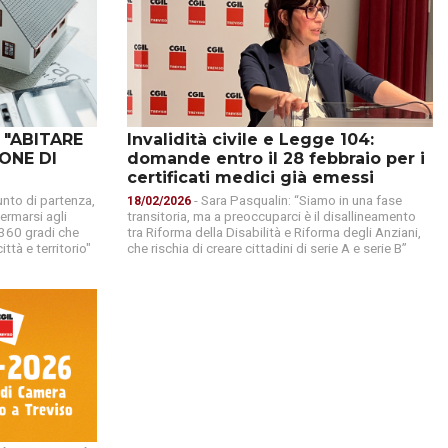
Invalidità civile e Legge 104:
 "ABITARE
domande entro il 28 febbraio per i
ONE DI
certificati medici già emessi
- Sara Pasqualin: “Siamo in una fase
nto di partenza,
18/02/2026
transitoria, ma a preoccuparci è il disallineamento
ermarsi agli
tra Riforma della Disabilità e Riforma degli Anziani,
a 360 gradi che
che rischia di creare cittadini di serie A e serie B”
ittà e territorio"