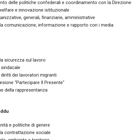
to delle politiche confederali e coordinamento con la Direzione
 welfare e innovazione istituzionale
ganizzative, generali, finanziarie, amministrative
ella comunicazione, informazione e rapporto con i media
lla sicurezza sul lavoro
sindacale
 diritti dei lavoratori migranti
sione "Partecipare Il Presente"
ne della rappresentanza
eddu
nità e politiche di genere
lla contrattazione sociale