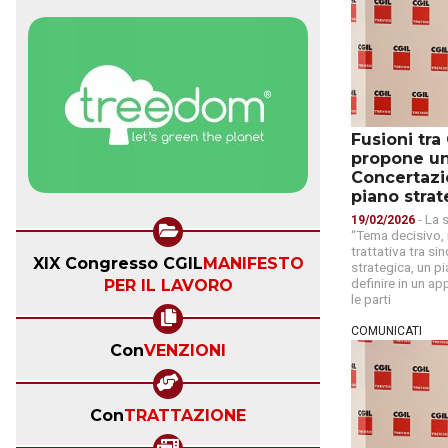
Fusioni tra
propone un
Concertazi
piano strat
- La 
19/02/2026
“Tema decisivo, 
trattativa tra si
XIX Congresso CGIL
MANIFESTO
strategica, un p
definire in un a
PER IL LAVORO
le parti
COMUNICATI
Con
VENZIONI
Con
TRATTAZIONE