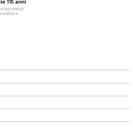
ie 115 anni
nza che celebra
avoratrici e