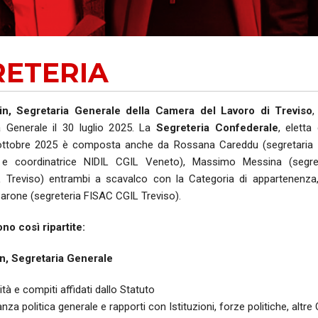
AUSE
NIDIL
RETERIA
SILP
SLC
in, Segretaria Generale della Camera del Lavoro di Treviso
,
a Generale il 30 luglio 2025. La
Segreteria Confederale
, eletta
 ottobre 2025 è composta anche da Rossana Careddu (segretaria 
 e coordinatrice NIDIL CGIL Veneto), Massimo Messina (segret
Treviso) entrambi a scavalco con la Categoria di appartenenza,
arone (segreteria FISAC CGIL Treviso).
no così ripartite:
n, Segretaria Generale
tà e compiti affidati dallo Statuto
za politica generale e rapporti con Istituzioni, forze politiche, altre