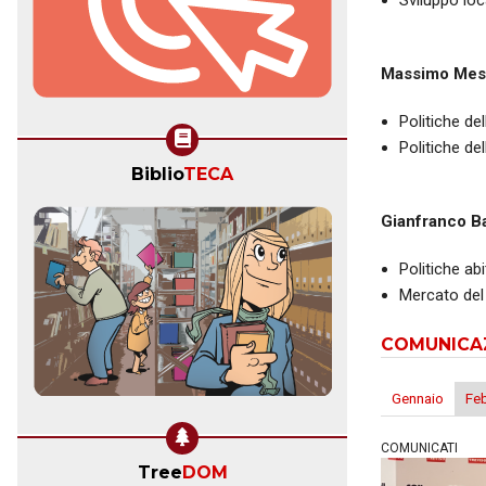
Sviluppo loc
Massimo Mes
Politiche de
Politiche del
Biblio
TECA
Gianfranco B
Politiche abi
Mercato del
COMUNICA
Gennaio
Fe
COMUNICATI
Tree
DOM