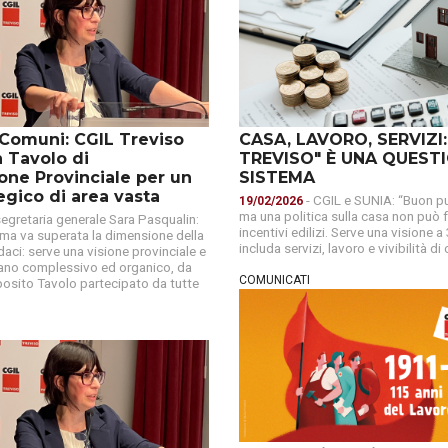
 Comuni: CGIL Treviso
CASA, LAVORO, SERVIZI:
 Tavolo di
TREVISO" È UNA QUESTI
one Provinciale per un
SISTEMA
egico di area vasta
- CGIL e SUNIA: “Buon pu
19/02/2026
ma una politica sulla casa non può f
segretaria generale Sara Pasqualin:
incentivi edilizi. Serve una visione 
ma va superata la dimensione della
includa servizi, lavoro e vivibilità di c
ndaci: serve una visione provinciale e
iano complessivo ed organico, da
COMUNICATI
pposito Tavolo partecipato da tutte