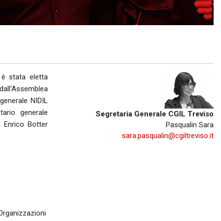
R
BREDA DI PIAVE
MONTEBELLUNA
CROCETTA DEL MONTELLO
 è stata eletta
VALDOBBIADENE
 dall'Assemblea
generale NIDIL
ODERZO
ario generale
Segretaria Generale CGIL Treviso
 Enrico Botter
Pasqualin Sara
MOTTA DI LIVENZA
sara.pasqualin@cgiltreviso.it
PONTE DI PIAVE
VITTORIO VENETO
GODEGA DI SANT'URBANO
 Organizzazioni