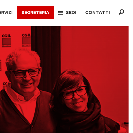
ERVIZI
SEGRETERIA
SEDI
CONTATTI
F
TREVISO
ONATO INCA
MOGLIANO VENETO
TELLO MIGRANTI
PAESE
CIO VERTENZE
RONCADE
GIANATO
VILLORBA
TELLO DIMISSIONI
CASTELFRANCO VENETO
TELLO SOCIALE
ONÈ DI FONTE
A
CONEGLIANO
ERCONSUMATORI
PIEVE DI SOLIGO