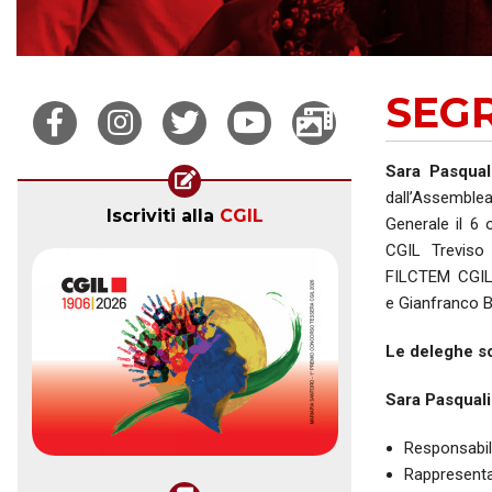
SEG
Sara Pasqual
dall’Assemble
Iscriviti alla
CGIL
Generale il 6
CGIL Treviso
FILCTEM CGIL 
e Gianfranco B
Le deleghe so
Sara Pasquali
Responsabili
Rappresentan