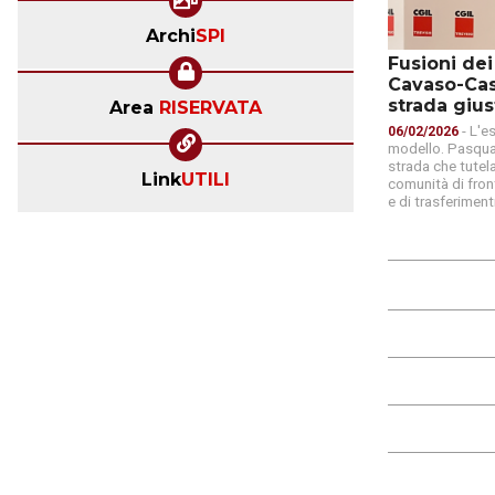
Archi
SPI
Fusioni de
Cavaso-Cas
strada gius
Area
RISERVATA
- L'e
06/02/2026
modello. Pasqual
strada che tutela
Link
UTILI
comunità di fron
e di trasferiment