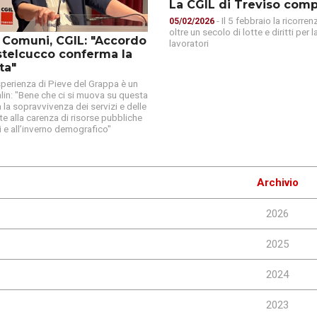
La CGIL di Treviso comp
- Il 5 febbraio la ricorre
05/02/2026
oltre un secolo di lotte e diritti per l
i Comuni, CGIL: "Accordo
lavoratori
telcucco conferma la
ta"
sperienza di Pieve del Grappa è un
in: "Bene che ci si muova su questa
 la sopravvivenza dei servizi e delle
te alla carenza di risorse pubbliche
i e all’inverno demografico"
Archivio
2026
2025
2024
2023