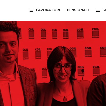
LAVORATORI
PENSIONATI
S
FILCAMS
CAA
FILCTEM
PATR
FILLEA
SPOR
FILT
UFFI
FIOM
ARTI
FISAC
SPOR
FLAI
SPOR
FLC
SUNI
FP
FED