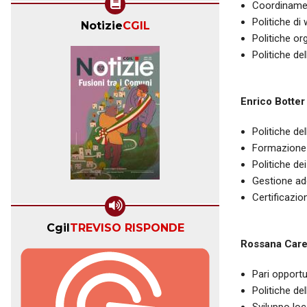
Coordinamen
Politiche di
Notizie
CGIL
Politiche or
Politiche d
Enrico Botter
Politiche de
Formazione 
Politiche dei
Gestione ade
Certificazio
Cgil
TREVISO RISPONDE
Rossana Car
Pari opportu
Politiche de